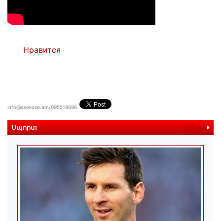
Нравится
info@asekose.am/095519696
Սպորտ
ավելին