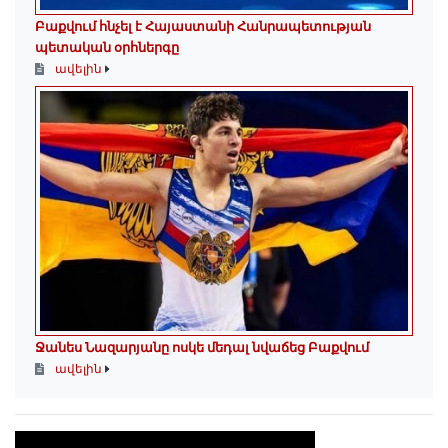
Բաքվում հնչել է Հայաստանի Հանրապետության
պետական օրհներգը
ավելին
Ջանես Նազարյանը ոսկե մեդալ նվաճեց Բաքվում
ավելին