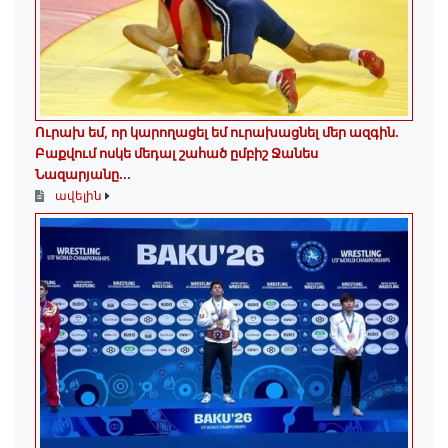
Ուրախ եմ, որ կարողացել եմ ուրախացնել մեր ազգին.
Բաքվում ոսկե մեդալ շահած ըմբիշ Ջանես
Նազարյանը...
ավելին