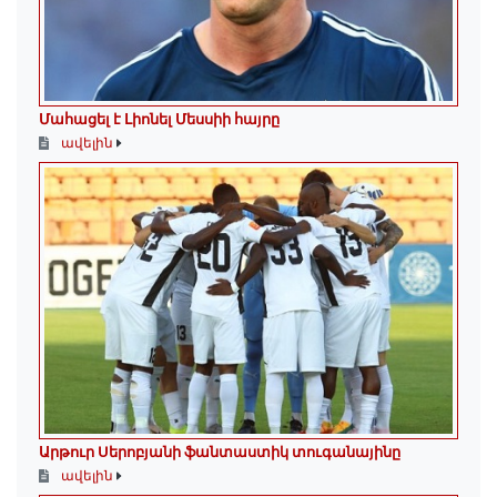
Մահացել է Լիոնել Մեսսիի հայրը
ավելին
Արթուր Սերոբյանի ֆանտաստիկ տուգանայինը
ավելին