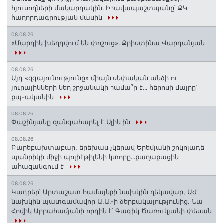
հյուսողների մակարդակին․ Իրավապաշտպանը՝ ՔԿ
հաղորդագրության մասին
08.08.26
«Մարդիկ խեղդվում են փոշուց»․ Քրիստինա Վարդանյան
08.08.26
Այդ «զգայունությունը» միայն սեփական անձի ու
յուրայինների նեղ շրջանակի համա՞ր է․․․ հերոսի մայրը՝
քպ-ականին
08.08.26
Փաշինյանը զանգահարել է Ալիևին
08.08.26
Բարեբախտաբար, երեխաս չկերավ Երեմյանի շոկոլադե
պանրիկի միջի պոլիէթիլենի կտորը․․․քաղաքացին
ահազանգում է
08.08.26
Կադրեր՝ Արտաշատ համայնքի նախկին ղեկավար, ԱԺ
նախկին պատգամավոր Ա.Ա.-ի ձերբակալությունից. Նա
Հովիկ Աբրահամյանի որդին է՝ Գագիկ Ծառուկյանի փեսան