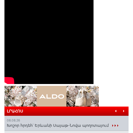
ԼՐԱՀՈՍ
08.08.26
Խոշոր հրդեհ՝ Երևանի Սայաթ-Նովա պողոտայում