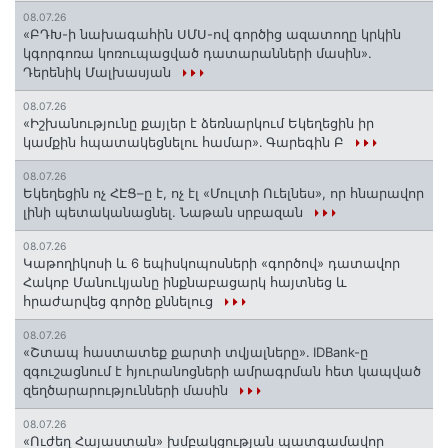
08.07.26
«ԲԴԽ-ի նախագահին ՍՄՍ-ով գործից ազատողը կրկին
կգորգոռա կոռուպացված դատարանների մասին».
Դերենիկ Մալխասյան
08.07.26
«Իշխանությունը քայլեր է ձեռնարկում Եկեղեցին իր
կամքին հպատակեցնելու համար»․ Գարեգին Բ
08.07.26
Եկեղեցին ոչ ՀԷՑ–ը է, ոչ էլ «Մուլտի Ուելնես», որ հնարավոր
լինի պետականացնել. Նաթան սրբազան
08.07.26
️Կաթողիկոսի և 6 եպիսկոպոսների «գործով» դատավոր
Հակոբ Մանուկյանը ինքնաբացարկ հայտնեց և
հրաժարվեց գործը քննելուց
08.07.26
«Շտապ հաստատեք քարտի տվյալները»․ IDBank-ը
զգուշացնում է հյուրանոցների ամրագրման հետ կապված
զեղծարարությունների մասին
08.07.26
«Ուժեղ Հայաստան» խմբակցության պատգամավոր