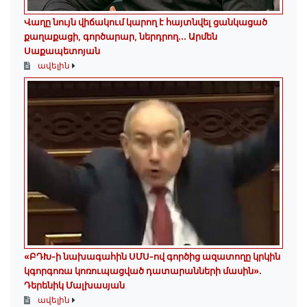
Վաղը նույն վիճակում կարող է հայտնվել ցանկացած
քաղաքացի, գործարար, ներդրող.․․ Արմեն
Սաքապետոյան
ավելին
«ԲԴԽ-ի նախագահին ՍՄՍ-ով գործից ազատողը կրկին
կգորգոռա կոռուպացված դատարանների մասին».
Դերենիկ Մալխասյան
ավելին