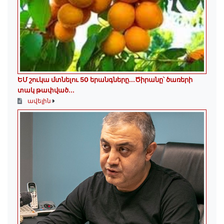
ԵՄ շուկա մտնելու 50 երանգները․․․Ծիրանը՝ ծառերի
տակ թափված․․․
ավելին