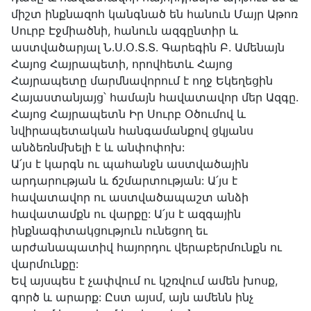
միշտ ինքնազոհ կանգնած են հանուն Մայր Աթոռ
Սուրբ Էջմիածնի, հանուն ազգընտիր և
աստվածարյալ Ն.Ս.Օ.Տ.Տ. Գարեգին Բ. Ամենայն
Հայոց Հայրապետի, որովհետև Հայոց
Հայրապետը մարմնավորում է ողջ Եկեղեցին
Հայաստանյայց՝ համայն հավատավոր մեր Ազգը.
Հայոց Հայրապետն Իր Սուրբ Օծումով և
նվիրապետական հանգամանքով ցկյանս
անձեռնմխելի է և անփոփոխ:
Ա՛յս է կարգն ու պահանջն աստվածային
արդարության և ճշմարտության: Ա՛յս է
հավատավոր ու աստվածապաշտ անձի
հավատամքն ու վարքը: Ա՛յս է ազգային
ինքնագիտակցություն ունեցող եւ
արժանապատիվ հայորդու վերաբերմունքն ու
վարմունքը:
Եվ այսպես է չափվում ու կշռվում ամեն խոսք,
գործ և արարք: Ըստ այսմ, այն ամենն ինչ