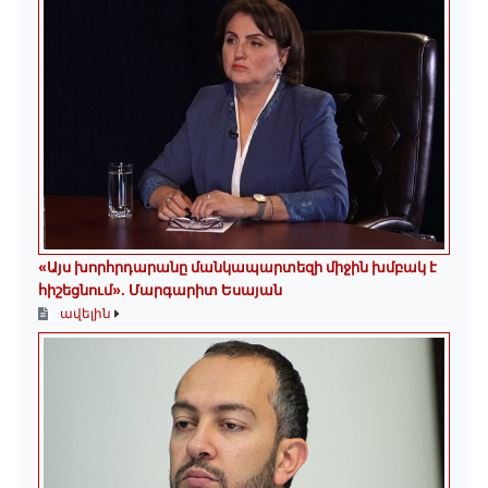
«Այս խորհրդարանը մանկապարտեզի միջին խմբակ է
հիշեցնում»․ Մարգարիտ Եսայան
ավելին