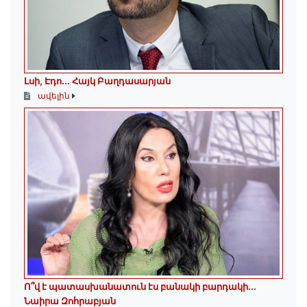
Լսի, Էդո․․․ Հայկ Բաղդասարյան
ավելին
Ո՞վ է պատասխանատուն էս բանակի բարդակի․․․
Նաիրա Զոհրաբյան