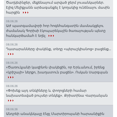
Ծաղկեփնջեր, մեքենայում արված ջերմ լուսանկարներ.
Էլիզ Մելիքյանն արձագանքել է կողակից ունենալու մասին
հարցին
08.06.26
ԱԺ պատգամավորի հոր հոգեհանգստին մասնակցելու
ժամանակ Գորիսի էկոպարեկային ծառայության պետը
հանկարծամահ է եղել
08.06.26
Դատարանները փակենք, տեղը «պերաշկիանոց» բացենք․․․
08.06.26
«Ծառուկյանի կազինոն փակեցին, որ Երևանում, իրենց
«կրիշայի» ներքո, խաղատուն բացեն»․ Ոսկան Սարգսյան
08.06.26
«Փոխեք այդ տնկիները և փողոցների համար
նախատեսված բույսեր տնկեք». Քրիստինա Վարդանյան
08.06.26
Անդրեի անակնկալը Էնջլ Մարտիրոսյանի հարսանիքին