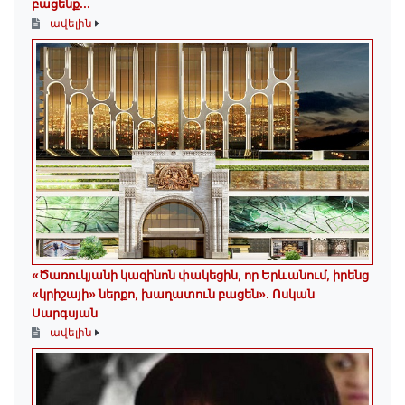
բացենք․․․
ավելին
«Ծառուկյանի կազինոն փակեցին, որ Երևանում, իրենց
«կրիշայի» ներքո, խաղատուն բացեն»․ Ոսկան
Սարգսյան
ավելին