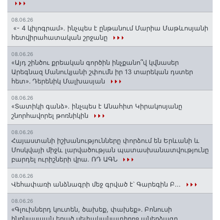
08.06.26
«- 4 կիլոգրամ». ինչպես է ընթանում Մարիա Մաթևոսյանի
հետվիրահատական շրջանը
08.06.26
«Այդ շինծու քրեական գործին ինչքանո՞վ կվնասեր
Արեգնազ Մանուկյանի շփումն իր 13 տարեկան դստեր
հետ»․ Դերենիկ Մալխասյան
08.06.26
«Տատիկի գանձ». ինչպես է Անահիտ Կիրակոսյանը
շնորհավորել թոռնիկին
08.06.26
Հայաստանի իշխանությունները փորձում են Երևանի և
Մոսկվայի միջև լարվածության պատասխանատվությունը
բարդել ուրիշների վրա. ՌԴ ԱԳՆ
08.06.26
Վեհափառի անձնագրի մեջ գրված է՝ Գարեգին Բ...
08.06.26
«Գլուխներդ կուտեն, ծախեք, փախեք»․ Բոնուսի
ինքնասպան եղած սեփականատիրոջ աներձագը