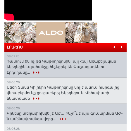
ԼՐԱՀՈՍ
08.07.26
Դատում են ոչ թե Կաթողիկոսին, այլ Հայ Առաքելական
եկեղեցին․․․պահանջը հնչեցրել են Փաշազադեն ու
Էրդողանը․․․
08.06.26
Մեծի Տանն Կիլիկիո Կաթողիկոսը կոչ է անում հարգալից
վերաբերմունք ցուցաբերել Եկեղեցու և Վեհափառի
նկատմամբ
08.06.26
Կրկեսը տեղափոխվել է ԱԺ... Ինչո՞ւ է այս գումարման ԱԺ-
ն ամենավտանգավորը...
08.06.26