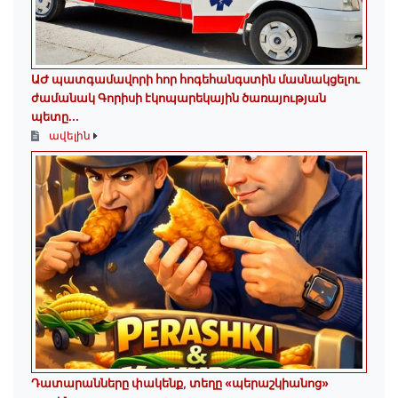
ԱԺ պատգամավորի հոր հոգեհանգստին մասնակցելու
ժամանակ Գորիսի էկոպարեկային ծառայության
պետը...
ավելին
Դատարանները փակենք, տեղը «պերաշկիանոց»