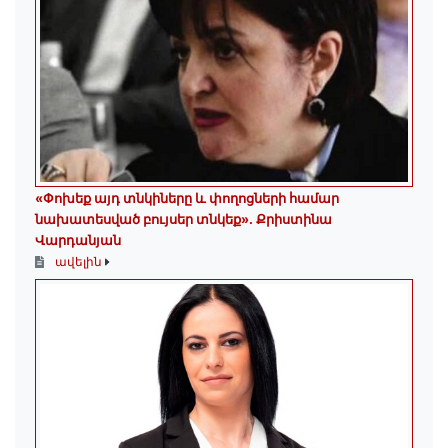
«Փոխեք այդ տնկիները և փողոցների համար
նախատեսված բույսեր տնկեք». Քրիստինա
Վարդանյան
ավելին