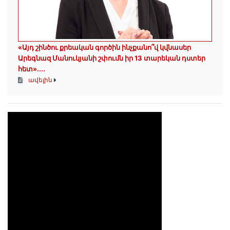
«Այդ շինծու քրեական գործին ինչքանո՞վ կվնասեր
Արեգնազ Մանուկյանի շփումն իր 13 տարեկան դստեր
հետ»․...
ավելին