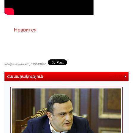
Нравится
info@asekose.am/095519696
Հասարակություն
ավելին