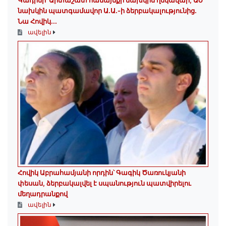
Կադրեր՝ Արտաշատ համայնքի նախկին ղեկավար, ԱԺ
նախկին պատգամավոր Ա.Ա.-ի ձերբակալությունից.
Նա Հովիկ...
ավելին
Հովիկ Աբրահամյանի որդին՝ Գագիկ Ծառուկյանի
փեսան, ձերբակալվել է սպանություն պատվիրելու
մեղադրանքով
ավելին