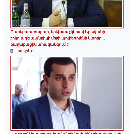
Բարեբախտաբար, երեխաս չկերավ Երեմյանի
շոկոլադե պանրիկի միջի պոլիէթիլենի կտորը․․․
քաղաքացին ահազանգում է
ավելին