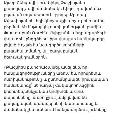
Այսօր Շենգավիթում Նիկոլ Փաշինյանի
քարոզարշավի ժամանակ «Նիկոլ, դավաճան»
բղաված տղամարդուն՝ բլոգեր Արտակ
Ավետիսյանին, հղի կնոջ աչքի առջև բռնի ուժով
բերման են ենթարկել ոստիկանության բաժին։
Փաստաբան Ռուբեն Մելիքյանն անդրադարձել է
փաստին՝ ընդգծելով՝ իրավապահ համակարգը
լծված է ոչ թե հանցագործությունների
բացահայտմանը, այլ քաղաքական
հետապնդումներին։
«Բազմիցս բարձրաձայնել, ասել ենք, որ
հանցագործությունները աճում են, որովհետև
ոստիկանությունը և ընդհանրապես իրավապահ
համակարգը՝ ներառյալ Հակակոռուպցիոն
կոմիտեն, Քննչական կոմիտեն և մյուս
մարմինները, ամբողջությամբ լծված են
քաղաքական պատվերների կատարմանը և
ժամանակ չեն ունենում հանցագործությունները