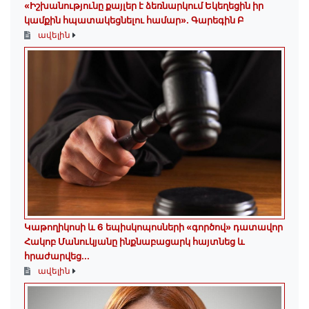
«Իշխանությունը քայլեր է ձեռնարկում Եկեղեցին իր
կամքին հպատակեցնելու համար»․ Գարեգին Բ
ավելին
️Կաթողիկոսի և 6 եպիսկոպոսների «գործով» դատավոր
Հակոբ Մանուկյանը ինքնաբացարկ հայտնեց և
հրաժարվեց...
ավելին