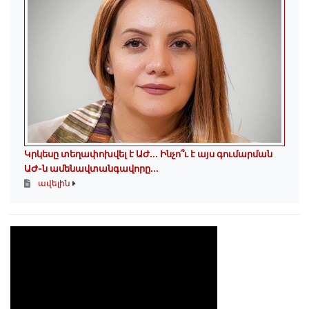
Կրկեսը տեղափոխվել է ԱԺ... Ինչո՞ւ է այս գումարման
ԱԺ-ն ամենավտանգավորը...
ավելին