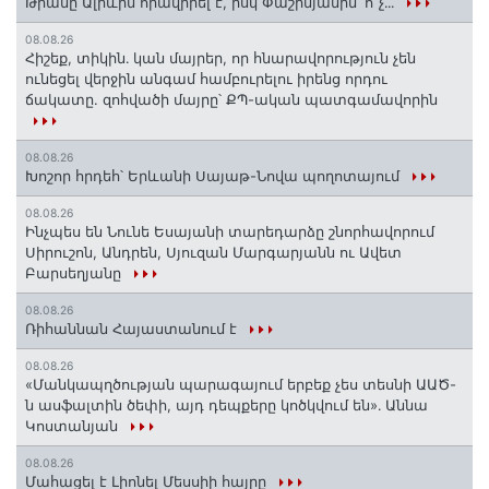
Թրամը Ալիևին հրավիրել է, իսկ Փաշինյանին՝ ո՞չ․․․
08.08.26
Հիշեք, տիկին․ կան մայրեր, որ հնարավորություն չեն
ունեցել վերջին անգամ համբուրելու իրենց որդու
ճակատը. զոհվածի մայրը՝ ՔՊ-ական պատգամավորին
08.08.26
Խոշոր հրդեհ՝ Երևանի Սայաթ-Նովա պողոտայում
08.08.26
Ինչպես են Նունե Եսայանի տարեդարձը շնորհավորում
Սիրուշոն, Անդրեն, Սյուզան Մարգարյանն ու Ավետ
Բարսեղյանը
08.08.26
Ռիհաննան Հայաստանում է
08.08.26
«Մանկապղծության պարագայում երբեք չես տեսնի ԱԱԾ-
ն ասֆալտին ծեփի, այդ դեպքերը կոծկվում են»․ Աննա
Կոստանյան
08.08.26
Մահացել է Լիոնել Մեսսիի հայրը