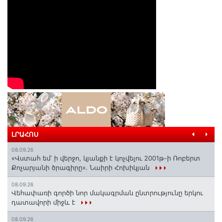
ԼՐԱՀՈՍ
08.09.26
«Վստահ եմ՝ ի վերջո, կյանքի է կոչվելու 2001թ-ի Ռոբերտ
Քոչարյանի ծրագիրը». Նաիրի Հոխիկյան
08.09.26
Վեհափառի գործի նոր մակագրման ընտրությունը երկու
դատավորի միջև է
08.09.26