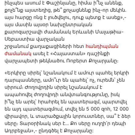
ինչպես ասում է Փաշինյանը, հիմա ի՞նչ անենք,
քոչե՞նք այստեղից, թե՞ քոչացնենք ինչ-որ մեկին․
այս հարցը ոնց է լուծվելու, դուք պետք է ասեք»,-
այս մասին այսօր նախընտրական
քարոզարշավի ժամանակ Երևանի Մալաթիա-
Սեբաստիա վարչական
շրջանում քաղաքացիների հետ
հանդիպման
ժամանակ
ասել է «Հայաստան» դաշինքի
վարչապետի թեկնածու Ռոբերտ Քոչարյանը։
«Երկիրը սիրել՝ նշանակում է ամուր պահել երկրի
դարպասները, ամո՞ւր են պահել՝ ոչ, ուրեմն՝ չեն
սիրում։ Ժողովրդին սիրել նշանակում է
ապահովել ժողովրդի անվտանգությունը, իսկ
ի՞նչ են արել՝ հրահրել են պատերազմ, պարտվել
են այդ պատերազմում, տվել են 5 000 զոհ, 12 000
վիրավոր, և տարածքային կորուստներ, սա՞ է ձեր
սերը։ Տարօրինակ սեր է․․․ Քո սերը ուղղի՛ր դեպի
Ադրբեջան»,- ընդգծել է Քոչարյանը: