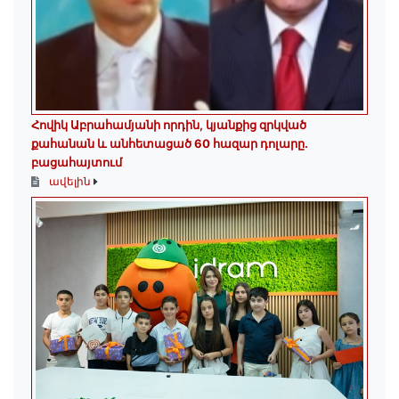
Հովիկ Աբրահամյանի որդին, կյանքից զրկված
քահանան և անհետացած 60 հազար դոլարը․
բացահայտում
ավելին