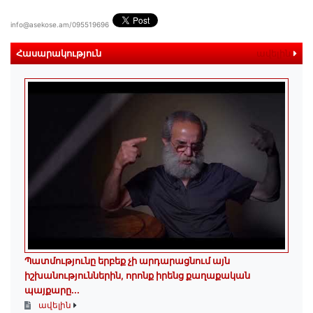
info@asekose.am/095519696
Հասարակություն
ավելին
Պատմությունը երբեք չի արդարացնում այն
իշխանություններին, որոնք իրենց քաղաքական
պայքարը...
ավելին