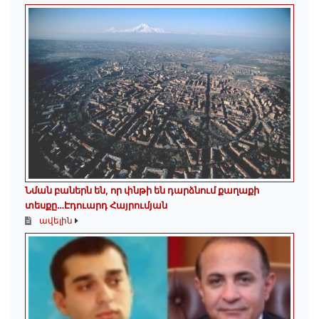
Նման բաներն են, որ փնթի են դարձնում քաղաքի
տեսքը…Էդուարդ Հայրումյան
ավելին