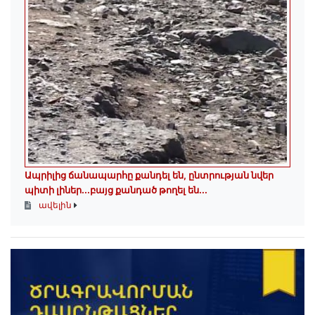
Ապրիլից ճանապարհը քանդել են, ընտրության նվեր
պիտի լիներ․․․բայց քանդած թողել են․․․​​​​​​​
ավելին