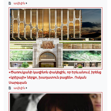
ավելին
«Ծառուկյանի կազինոն փակեցին, որ Երևանում, իրենց
«կրիշայի» ներքո, խաղատուն բացեն»․ Ոսկան
Սարգսյան
ավելին