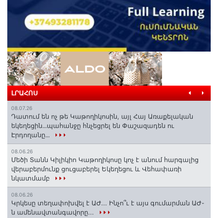
ԼՐԱՀՈՍ
08.07.26
Դատում են ոչ թե Կաթողիկոսին, այլ Հայ Առաքելական
եկեղեցին․․․պահանջը հնչեցրել են Փաշազադեն ու
Էրդողանը․․․
08.06.26
Մեծի Տանն Կիլիկիո Կաթողիկոսը կոչ է անում հարգալից
վերաբերմունք ցուցաբերել Եկեղեցու և Վեհափառի
նկատմամբ
08.06.26
Կրկեսը տեղափոխվել է ԱԺ... Ինչո՞ւ է այս գումարման ԱԺ-
ն ամենավտանգավորը...