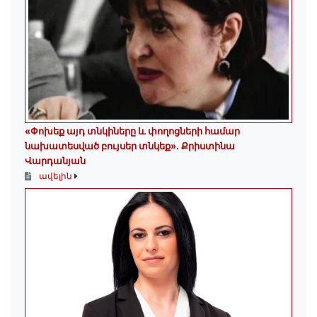
«Փոխեք այդ տնկիները և փողոցների համար
նախատեսված բույսեր տնկեք». Քրիստինա
Վարդանյան
ավելին