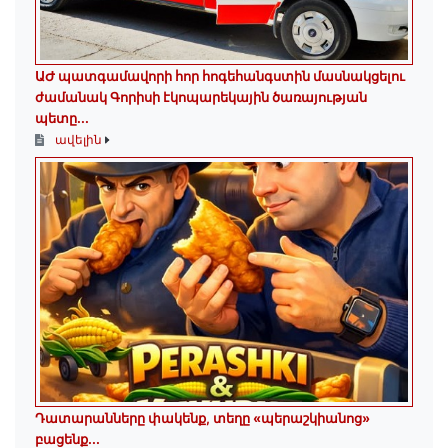
ԱԺ պատգամավորի հոր հոգեհանգստին մասնակցելու
ժամանակ Գորիսի էկոպարեկային ծառայության
պետը...
ավելին
Դատարանները փակենք, տեղը «պերաշկիանոց»
բացենք․․․