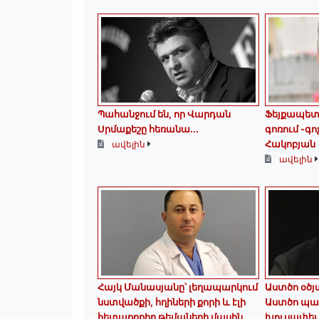
Պահանջում են, որ Վարդան
Ֆեյքապետո
Սրմաքեշը հեռանա․․․
գոռում -գո
Հակոբյան
ավելին
ավելին
Հայկ Մանասյանը՝ լեղապարկում
Աստծո օծյ
նստվածքի, հղիների քորի և էլի
Աստծո պա
հետաքրքիր թեմաների մասին․․․
խուսափել․