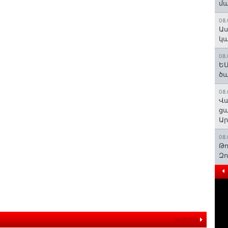
մա
08.
Աս
կա
08.
ԵՄ
ծա
08.
Վա
ցա
Ա
08.
Թո
Զ
ավելին