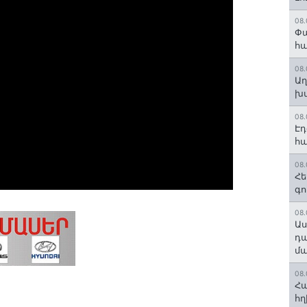
08.
Փա
հ
08.
Աղ
խմ
08.
Էդ
հա
08.
Հե
գո
08.
Աս
դա
մա
08.
Հա
հղ