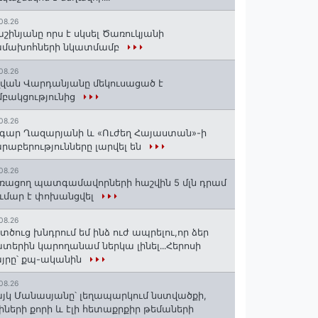
08.26
շինյանը որս է սկսել Ծառուկյանի
ամախոհների նկատմամբ
08.26
վան Վարդանյանը մեկուսացած է
բակցությունից
08.26
գար Ղազարյանի և «Ուժեղ Հայաստան»-ի
րաբերությունները լարվել են
08.26
ռացող պատգամավորների հաշվին 5 մլն դրամ
ւմար է փոխանցվել
08.26
տծուց խնդրում եմ ինձ ուժ ապրելու,որ ձեր
տերին կարողանամ ներկա լինել․․․Հերոսի
յրը՝ քպ-ականին
08.26
յկ Մանասյանը՝ լեղապարկում նստվածքի,
իների քորի և էլի հետաքրքիր թեմաների