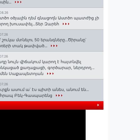
սին․․․
08.26
տծո օծյալին դեմ գնացողն Աստծո պատժից չի
րող խուսափել․․․Տեր Զարեհ
07.26
 շուկա մտնելու 50 երանգները․․․Ծիրանը՝
ռերի տակ թափված․․․
07.26
ղը նույն վիճակում կարող է հայտնվել
նկացած քաղաքացի, գործարար, ներդրող.․․
րմեն Սաքապետոյան
07.26
ւրքն ասում ա՝ էս պիտի անես, անում են․․․
ոհրապ Բեկ-Գասպարենց