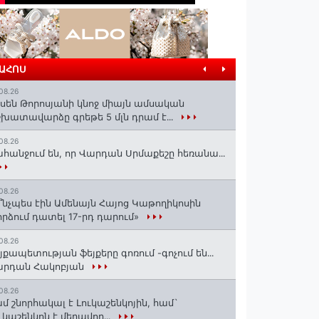
ՐԱՀՈՍ
08.26
սեն Թորոսյանի կնոջ միայն ամսական
խատավարձը գրեթե 5 մլն դրամ է․․․
08.26
հանջում են, որ Վարդան Սրմաքեշը հեռանա․․․
08.26
՞նչպես էին Ամենայն Հայոց Կաթողիկոսին
րձում դատել 17-րդ դարում»
08.26
յքապետության ֆեյքերը գոռում -գոչում են․․․
արդան Հակոբյան
08.26
մ շնորհակալ է Լուկաշենկոյին, համ`
ւկաշենկոն է մեղավոր․․․