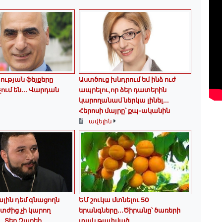
ւթյան ֆեյքերը
Աստծուց խնդրում եմ ինձ ուժ
չում են․․․ Վարդան
ապրելու,որ ձեր դատերին
կարողանամ ներկա լինել․․․
Հերոսի մայրը՝ քպ-ականին
ավելին
ալին դեմ գնացողն
ԵՄ շուկա մտնելու 50
տժից չի կարող
երանգները․․․Ծիրանը՝ ծառերի
․․Տեր Զարեհ
տակ թափված․․․