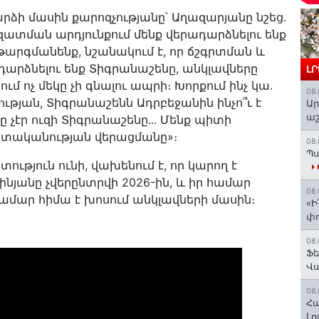
ձի մասին քարոզչությանը՝ Աղազարյանը նշեց․
զատման արդյունքում մենք վերադարձնելու ենք
թարգմանենք, նշանակում է, որ ճշգրտման և
արձնելու ենք Տիգրանաշենը, անկլավները
Լ
ւմ ոչ մեկը չի գնալու ապրի։ Խորքում ինչ կա․
08.
ւթյան, Տիգրանաշենն Ադրբեջանին ինչո՞ւ է
Ար
աշ
չէր ուզի Տիգրանաշենը․․․ Մենք պիտի
պետականության վերացմանը»։
08.
Պա
ւթյուն ունի, վախենում է, որ կարող է
ինյանը չվերընտրվի 2026-ին, և իր համար
08.
ամար հիմա է խոսում անկլավների մասին։
«Ի
փո
08.
Ֆե
Վ
08.
Հա
Լո