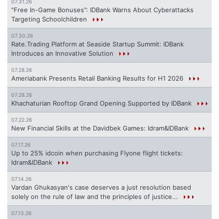
07.31.26
“Free In-Game Bonuses”: IDBank Warns About Cyberattacks
Targeting Schoolchildren
07.30.26
Rate.Trading Platform at Seaside Startup Summit: IDBank
Introduces an Innovative Solution
07.28.26
Ameriabank Presents Retail Banking Results for H1 2026
07.28.26
Khachaturian Rooftop Grand Opening Supported by IDBank
07.22.26
New Financial Skills at the Davidbek Games: Idram&IDBank
07.17.26
Up to 25% idcoin when purchasing Flyone flight tickets:
Idram&IDBank
07.14.26
Vardan Ghukasyan's case deserves a just resolution based
solely on the rule of law and the principles of justice...
07.13.26