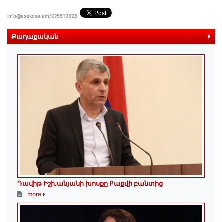
info@asekose.am/095519696
Քաղաքական
more
Դավիթ Իշխանյանի խոսքը Բաքվի բանտից
more