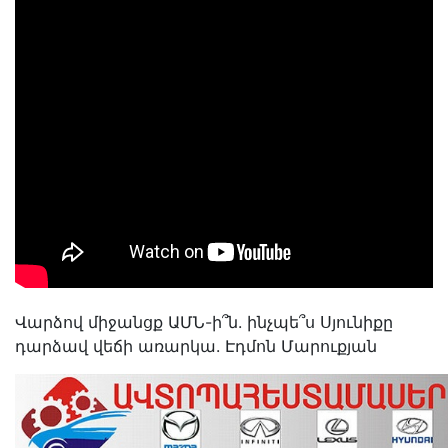
Վարձով միջանցք ԱՄՆ-ի՞ն. ինչպե՞ս Սյունիքը
դարձավ վեճի առարկա. Էդմոն Մարուքյան