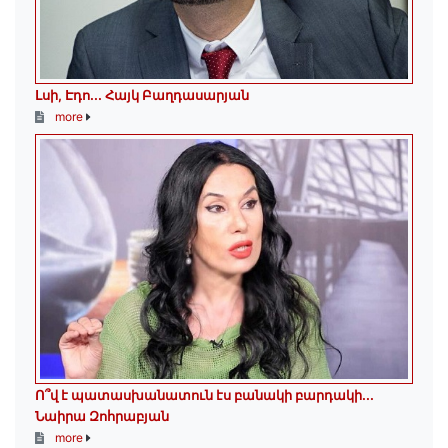
Լսի, Էդո․․․ Հայկ Բաղդասարյան
more
Ո՞վ է պատասխանատուն էս բանակի բարդակի․․․
Նաիրա Զոհրաբյան
more