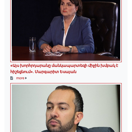
«Այս խորհրդարանը մանկապարտեզի միջին խմբակ է
հիշեցնում»․ Մարգարիտ Եսայան
more