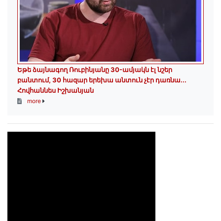
Եթե ձայնագող Ռուբինյանը 30-ամյակն էլ նշեր
բանտում, 30 հազար երեխա անտուն չէր դառնա․․․
Հովհաննես Իշխանյան
more