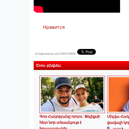
Нравится
info@asekose.am/095519696
Շոու-բիզնես
Գոռ Հակոբյանը որդու՝ Ֆելիքսի
Սիլվա Հակ
հետ նոր տեսանյութ է
ցավալի կո
հրապարակել
more