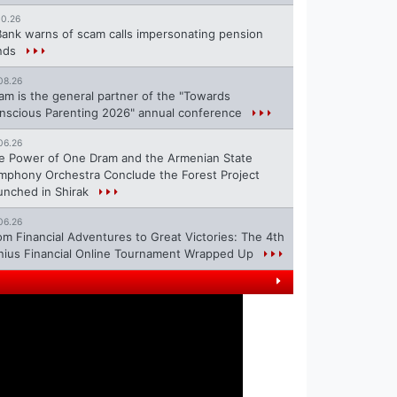
10.26
Bank warns of scam calls impersonating pension
nds
08.26
ram is the general partner of the "Towards
nscious Parenting 2026" annual conference
06.26
e Power of One Dram and the Armenian State
mphony Orchestra Conclude the Forest Project
unched in Shirak
06.26
om Financial Adventures to Great Victories: The 4th
nius Financial Online Tournament Wrapped Up