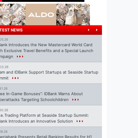
TEST NEWS
05.26
Bank Introduces the New Mastercard World Card
th Exclusive Travel Benefits and a Special Launch
mpaign
03.26
ram and IDBank Support Startups at Seaside Startup
mmit
31.26
ree In-Game Bonuses”: IDBank Warns About
berattacks Targeting Schoolchildren
30.26
te.Trading Platform at Seaside Startup Summit:
Bank Introduces an Innovative Solution
28.26
eriabank Presents Retail Banking Results for H1