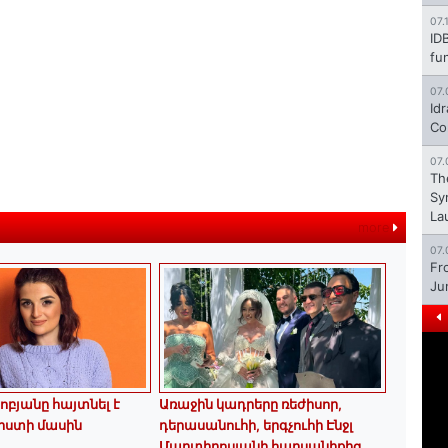
07.
ID
fu
07.
Id
Co
07.
Th
Sy
La
more
07.
Fr
Ju
ոբյանը հայտնել է
Առաջին կադրերը ռեժիսոր,
րստի մասին
դերասանուհի, երգչուհի Էնջլ
Մարտիրոսյանի հարսանիքից