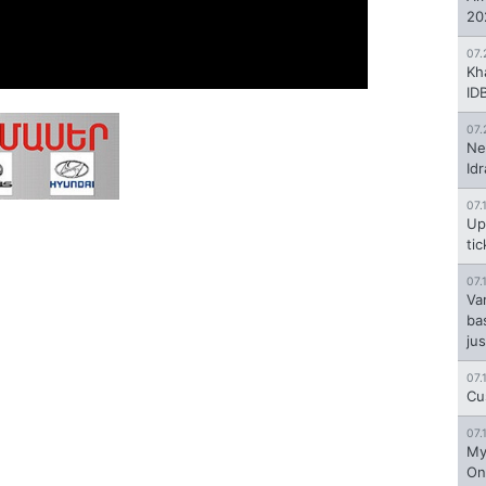
20
07.
Kh
ID
07.
Ne
Id
07.
Up
ti
07.
Va
ba
jus
07.
Cu
07.
My
On