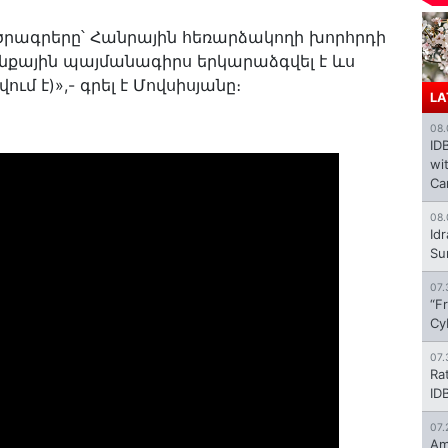
ծրագրերը՝ Հանրային հեռարձակողի խորհրդի
քային պայմանագիրս երկարաձգվել է ևս
մ է)»,- գրել է Մովսիսյանը։
LA
08.
ID
wi
Ca
08.
Id
Su
07.
“F
Cy
07.
Ra
ID
07.
Am