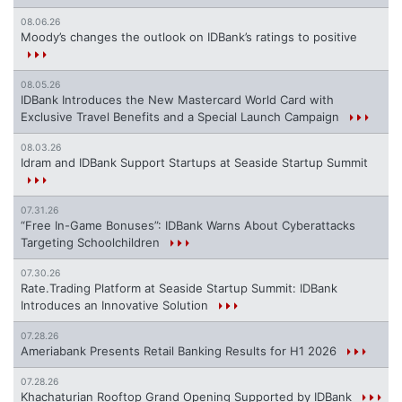
08.06.26
Moody’s changes the outlook on IDBank’s ratings to positive
08.05.26
IDBank Introduces the New Mastercard World Card with
Exclusive Travel Benefits and a Special Launch Campaign
08.03.26
Idram and IDBank Support Startups at Seaside Startup Summit
07.31.26
“Free In-Game Bonuses”: IDBank Warns About Cyberattacks
Targeting Schoolchildren
07.30.26
Rate.Trading Platform at Seaside Startup Summit: IDBank
Introduces an Innovative Solution
07.28.26
Ameriabank Presents Retail Banking Results for H1 2026
07.28.26
Khachaturian Rooftop Grand Opening Supported by IDBank