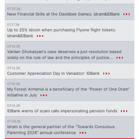
07.22.26
New Financial Skills at the Davidbek Games: Idram&IDBank
07.17.26
Up to 25% idcoin when purchasing Flyone flight tickets:
Idram&IDBank
07.14.26
Vardan Ghukasyan's case deserves a just resolution based
solely on the rule of law and the principles of justice...
07.13.26
Customer Appreciation Day in Vanadzor: IDBank
07.10.26
My Forest Armenia is a beneficiary of the "Power of One Dram"
initiative in July
07.10.26
IDBank warns of scam calls impersonating pension funds
07.08.26
Idram is the general partner of the "Towards Conscious
Parenting 2026" annual conference