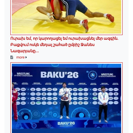
Ուրախ եմ, որ կարողացել եմ ուրախացնել մեր ազգին.
Բաքվում ոսկե մեդալ շահած ըմբիշ Ջանես
Նազարյանը...
more