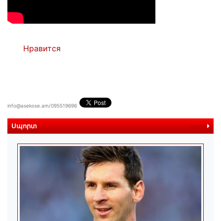
Нравится
info@asekose.am/095519696
Սպորտ
more