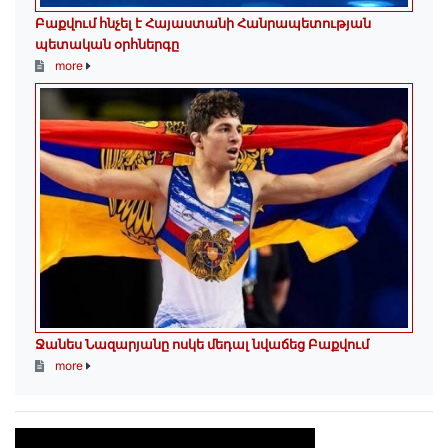
Բաքվում հնչել է Հայաստանի Հանրապետության
պետական օրհներգը
more
Ջանես Նազարյանը ոսկե մեդալ նվաճեց Բաքվում
more