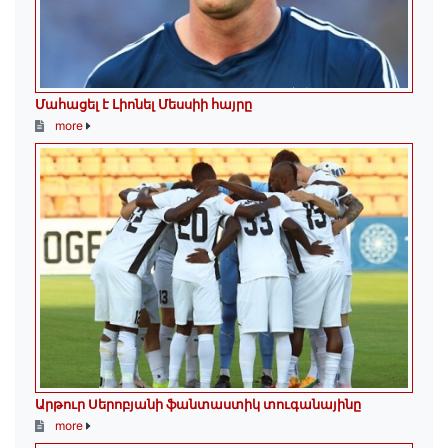
Մահացել է Լիոնել Մեսսիի հայրը
more
Արթուր Սերոբյանի ֆանտաստիկ տուգանայինը
more