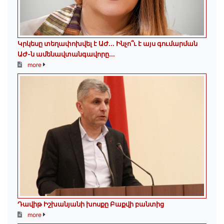
Կրկեսը տեղափոխվել է ԱԺ... Ինչո՞ւ է այս գումարման
ԱԺ-ն ամենավտանգավորը...
more
Դավիթ Իշխանյանի խոսքը Բաքվի բանտից
more