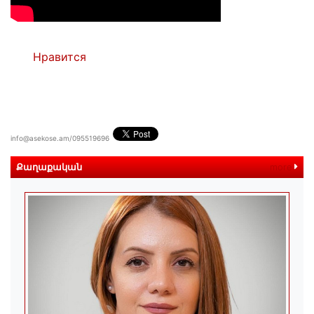
Нравится
info@asekose.am/095519696
Քաղաքական
more