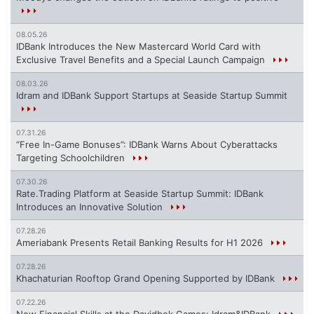
08.05.26
IDBank Introduces the New Mastercard World Card with
Exclusive Travel Benefits and a Special Launch Campaign
08.03.26
Idram and IDBank Support Startups at Seaside Startup Summit
07.31.26
“Free In-Game Bonuses”: IDBank Warns About Cyberattacks
Targeting Schoolchildren
07.30.26
Rate.Trading Platform at Seaside Startup Summit: IDBank
Introduces an Innovative Solution
07.28.26
Ameriabank Presents Retail Banking Results for H1 2026
07.28.26
Khachaturian Rooftop Grand Opening Supported by IDBank
07.22.26
New Financial Skills at the Davidbek Games: Idram&IDBank