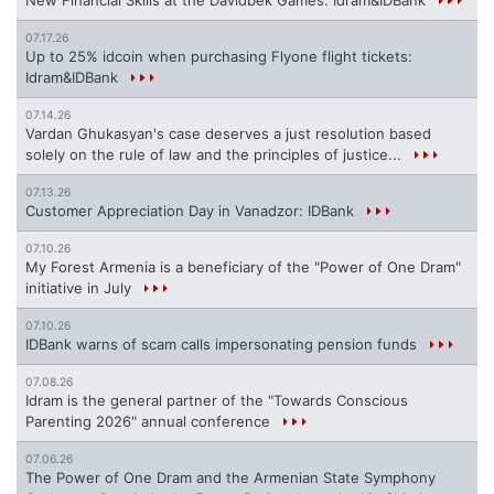
07.17.26
Up to 25% idcoin when purchasing Flyone flight tickets:
Idram&IDBank
07.14.26
Vardan Ghukasyan's case deserves a just resolution based
solely on the rule of law and the principles of justice...
07.13.26
Customer Appreciation Day in Vanadzor: IDBank
07.10.26
My Forest Armenia is a beneficiary of the "Power of One Dram"
initiative in July
07.10.26
IDBank warns of scam calls impersonating pension funds
07.08.26
Idram is the general partner of the "Towards Conscious
Parenting 2026" annual conference
07.06.26
The Power of One Dram and the Armenian State Symphony