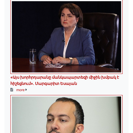
«Այս խորհրդարանը մանկապարտեզի միջին խմբակ է
հիշեցնում»․ Մարգարիտ Եսայան
more