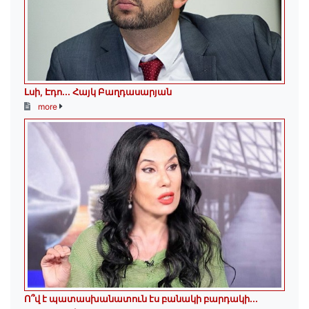
Լսի, Էդո․․․ Հայկ Բաղդասարյան
more
Ո՞վ է պատասխանատուն էս բանակի բարդակի․․․