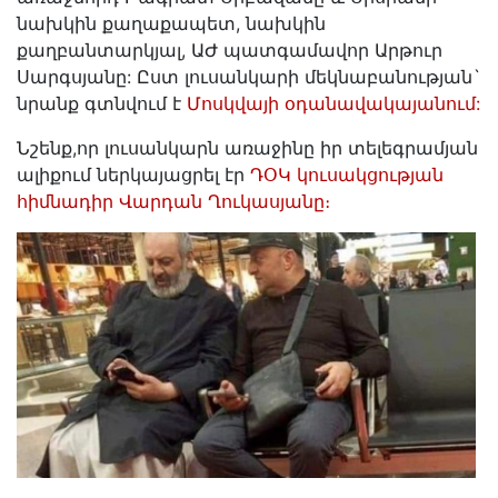
նախկին քաղաքապետ, նախկին
քաղբանտարկյալ, ԱԺ պատգամավոր Արթուր
Սարգսյանը: Ըստ լուսանկարի մեկնաբանության`
նրանք գտնվում է
Մոսկվայի օդանավակայանում:
Նշենք,որ լուսանկարն առաջինը իր տելեգրամյան
ալիքում ներկայացրել էր
ԴՕԿ կուսակցության
հիմնադիր Վարդան Ղուկասյանը։