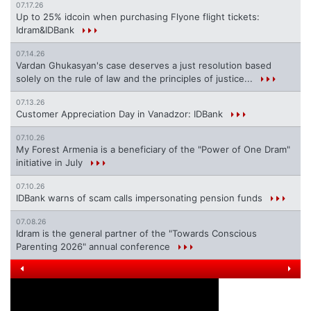
07.17.26
Up to 25% idcoin when purchasing Flyone flight tickets:
Idram&IDBank
07.14.26
Vardan Ghukasyan's case deserves a just resolution based
solely on the rule of law and the principles of justice...
07.13.26
Customer Appreciation Day in Vanadzor: IDBank
07.10.26
My Forest Armenia is a beneficiary of the "Power of One Dram"
initiative in July
07.10.26
IDBank warns of scam calls impersonating pension funds
07.08.26
Idram is the general partner of the "Towards Conscious
Parenting 2026" annual conference