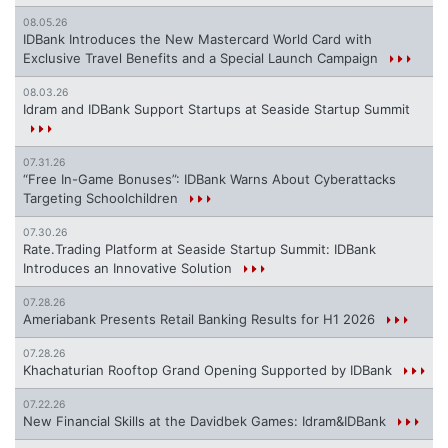
08.05.26
IDBank Introduces the New Mastercard World Card with
Exclusive Travel Benefits and a Special Launch Campaign
08.03.26
Idram and IDBank Support Startups at Seaside Startup Summit
07.31.26
“Free In-Game Bonuses”: IDBank Warns About Cyberattacks
Targeting Schoolchildren
07.30.26
Rate.Trading Platform at Seaside Startup Summit: IDBank
Introduces an Innovative Solution
07.28.26
Ameriabank Presents Retail Banking Results for H1 2026
07.28.26
Khachaturian Rooftop Grand Opening Supported by IDBank
07.22.26
New Financial Skills at the Davidbek Games: Idram&IDBank