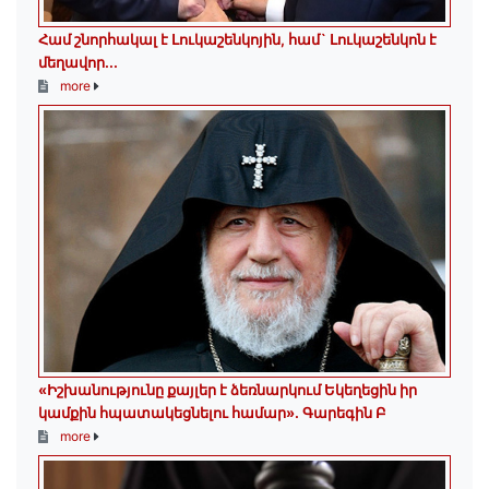
Համ շնորհակալ է Լուկաշենկոյին, համ` Լուկաշենկոն է
մեղավոր․․․
more
«Իշխանությունը քայլեր է ձեռնարկում Եկեղեցին իր
կամքին հպատակեցնելու համար»․ Գարեգին Բ
more