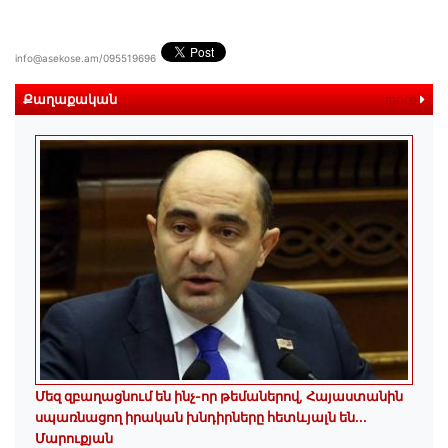
info@asekose.am/095519696
Քաղաքական
more
Մեզ զբաղացնում են ինչ-որ թեմաներով, Հայաստանին
սպառնացող իրական խնդիրները հետևյալն են․․․
Մարուքյան