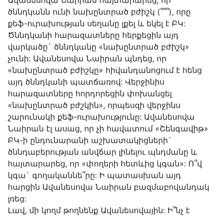
Ավանեսովա Նաիրան հայտարարեց, որ
ծննդկանն ունի նախընտրած բժիշկ (՞՞՞), որը
քեֆ-ուրախության սեղանը լքել և եկել է ԲԿ:
Ծննդկանի հարազատները հերքեցին այդ
վարկածը` ծննդկանը «նախընտրած բժիշկ»
չունի: Ավանեսովա Նաիրան պնդեց, որ
«նախընտրած բժիշկը» հիվանդանոցում է հենց
այդ ծննդկանի պատճառով: Վերջինիս
հարազատները հորդորեցին փոխանցել
«նախընտրած բժշկին», որպեսզի վերջինս
շարունակի քեֆ-ուրախությունը: Ավանեսովա
Նաիրան էլ ասաց, որ չի հավատում «Շենգավիթ»
ԲԿ-ի ընդունարանի աշխատակիցների`
ծննդաբերության անվճար լինելու պնդմանը և
հայտարարեց, որ «փողերի հետևից կգան»: Ո՞վ
կգա` գողականնե՞րը: Ի պատասխան այդ
հարցին Ավանեսովա Նաիրան բազմաբովանդակ
լռեց:
Լավ, մի կողմ թողնենք Ավանեսովային: Ի՞նչ է