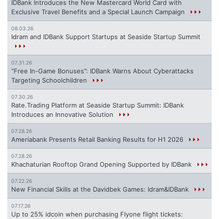
IDBank Introduces the New Mastercard World Card with
Exclusive Travel Benefits and a Special Launch Campaign
08.03.26
Idram and IDBank Support Startups at Seaside Startup Summit
07.31.26
“Free In-Game Bonuses”: IDBank Warns About Cyberattacks
Targeting Schoolchildren
07.30.26
Rate.Trading Platform at Seaside Startup Summit: IDBank
Introduces an Innovative Solution
07.28.26
Ameriabank Presents Retail Banking Results for H1 2026
07.28.26
Khachaturian Rooftop Grand Opening Supported by IDBank
07.22.26
New Financial Skills at the Davidbek Games: Idram&IDBank
07.17.26
Up to 25% idcoin when purchasing Flyone flight tickets: