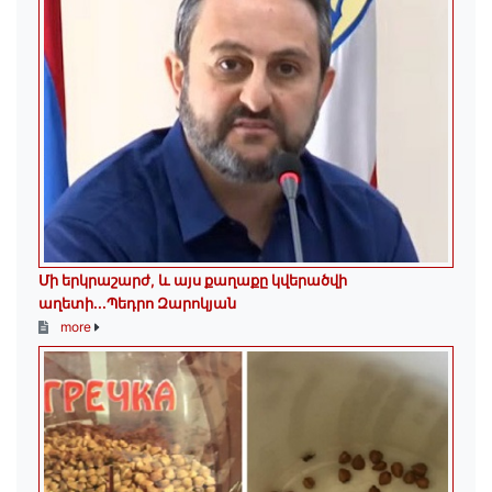
Մի երկրաշարժ, և այս քաղաքը կվերածվի
աղետի...Պեդրո Զարոկյան
more