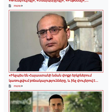
«Փումփուլիկը», «Սնայպերչիկը», «Բեթմենը»,...
more
«Ինչպես են Հայաստանի նման փոքր երկրներում
կառուցվում բռնակալությունները, և ինչ փուլերով է...
more