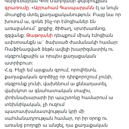
Վերլուծաբան Գոռ Մադոյանի ֆեյսբուքյան
գրառումը․
«
Աբրահամ Գասպարյանն
էլ ա նույն
մուտքից մտել քաղաքականություն: Բայց նա որ
խոսում ա, գոնե ինչ-որ էմոցիաներ են
առաջանում` քրքիջ, ծիծաղ, սրտխառնոց,
զզվանք:
Թաթոյանի
դեպքում միակ էմոցիան
ափսոսանքն ա` ծախսած ժամանակի համար:
Ռաֆինացված ձեթն ավելի խարիզմատիկ ու
սկզբունքային ա որպես քաղաքական
ատրիբուտ:
Հ.գ. Ինչի եմ այսքան գրում, որովհետև
քաղաքական գործիչը որ դիրքորոշում չունի,
սկզբունք չունի, վախենում ա քննադատել,
վախկոտ ա գնահատական տալիս,
փոխնախարարի իր պաշտոնը համարում ա
տեխնիկական, չի ուզում
պատասխանատվության կրի մի
սահմանադրության համար, որ իր օրոք ու
առանց բողոքի ա անցել, դա քաղաքական