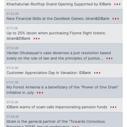
Khachaturian Rooftop Grand Opening Supported by IDBank
07.22.26
New Financial Skills at the Davidbek Games: Idram&IDBank
07.17.26
Up to 25% idcoin when purchasing Flyone flight tickets:
Idram&IDBank
07.14.26
Vardan Ghukasyan's case deserves a just resolution based
solely on the rule of law and the principles of justice...
07.13.26
Customer Appreciation Day in Vanadzor: IDBank
07.10.26
My Forest Armenia is a beneficiary of the "Power of One Dram"
initiative in July
07.10.26
IDBank warns of scam calls impersonating pension funds
07.08.26
Idram is the general partner of the "Towards Conscious
Parenting 2026" annual conference