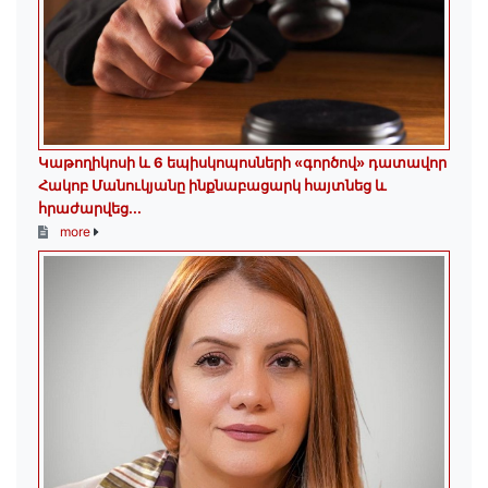
️Կաթողիկոսի և 6 եպիսկոպոսների «գործով» դատավոր
Հակոբ Մանուկյանը ինքնաբացարկ հայտնեց և
հրաժարվեց...
more