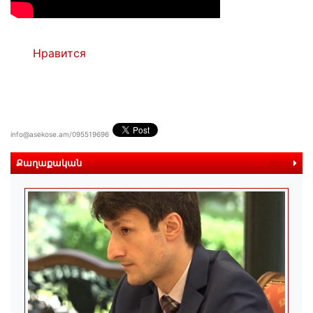
Нравится
info@asekose.am/095519696
Քաղաքական
more