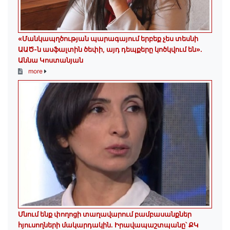
«Մանկապղծության պարագայում երբեք չես տեսնի
ԱԱԾ-ն ասֆալտին ծեփի, այդ դեպքերը կոծկվում են»․
Աննա Կոստանյան
more
Մնում ենք փողոցի տաղավարում բամբասանքներ
հյուսողների մակարդակին․ Իրավապաշտպանը՝ ՔԿ