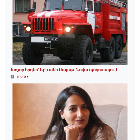
Խոշոր հրդեհ՝ Երևանի Սայաթ-Նովա պողոտայում
more