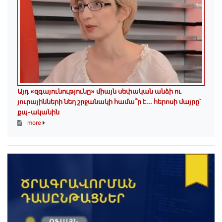
Այդ «զգայունությունը» միայն սեփական անձի ու
յուրայինների նեղ շրջանակի համա՞ր է․․․ հերոսի մայրը՝
քպ-ականին
more