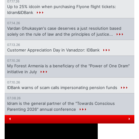
07.17.26
Up to 25% idcoin when purchasing Flyone flight tickets:
Idram&IDBank
07.14.26
Vardan Ghukasyan's case deserves a just resolution based
solely on the rule of law and the principles of justice...
07.13.26
Customer Appreciation Day in Vanadzor: IDBank
07.10.26
My Forest Armenia is a beneficiary of the "Power of One Dram"
initiative in July
07.10.26
IDBank warns of scam calls impersonating pension funds
07.08.26
Idram is the general partner of the "Towards Conscious
Parenting 2026" annual conference