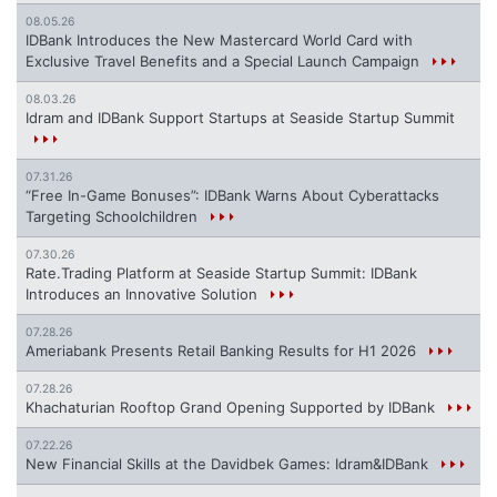
08.05.26
IDBank Introduces the New Mastercard World Card with
Exclusive Travel Benefits and a Special Launch Campaign
08.03.26
Idram and IDBank Support Startups at Seaside Startup Summit
07.31.26
“Free In-Game Bonuses”: IDBank Warns About Cyberattacks
Targeting Schoolchildren
07.30.26
Rate.Trading Platform at Seaside Startup Summit: IDBank
Introduces an Innovative Solution
07.28.26
Ameriabank Presents Retail Banking Results for H1 2026
07.28.26
Khachaturian Rooftop Grand Opening Supported by IDBank
07.22.26
New Financial Skills at the Davidbek Games: Idram&IDBank