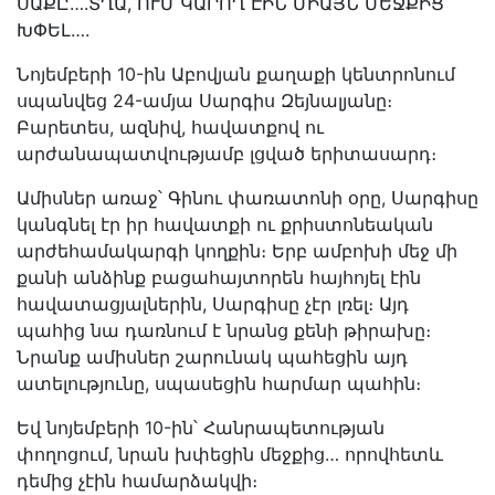
ՍԱՔԸ….ՏՂԱ, ՈՒՄ ԿԱՐՈՂ ԷԻՆ ՄԻԱՅՆ ՄԵՋՔԻՑ
ԽՓԵԼ….
Նոյեմբերի 10-ին Աբովյան քաղաքի կենտրոնում
սպանվեց 24-ամյա Սարգիս Զեյնալյանը։
Բարետես, ազնիվ, հավատքով ու
արժանապատվությամբ լցված երիտասարդ։
Ամիսներ առաջ՝ Գինու փառատոնի օրը, Սարգիսը
կանգնել էր իր հավատքի ու քրիստոնեական
արժեհամակարգի կողքին։ Երբ ամբոխի մեջ մի
քանի անձինք բացահայտորեն հայհոյել էին
հավատացյալներին, Սարգիսը չէր լռել։ Այդ
պահից նա դառնում է նրանց քենի թիրախը։
Նրանք ամիսներ շարունակ պահեցին այդ
ատելությունը, սպասեցին հարմար պահին։
Եվ նոյեմբերի 10-ին՝ Հանրապետության
փողոցում, նրան խփեցին մեջքից… որովհետև
դեմից չէին համարձակվի։