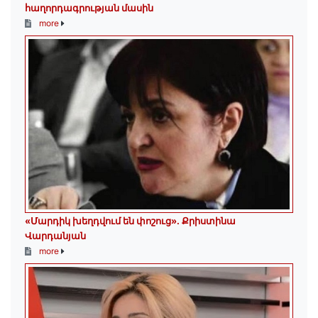
հաղորդագրության մասին
more
«Մարդիկ խեղդվում են փոշուց»․ Քրիստինա
Վարդանյան
more