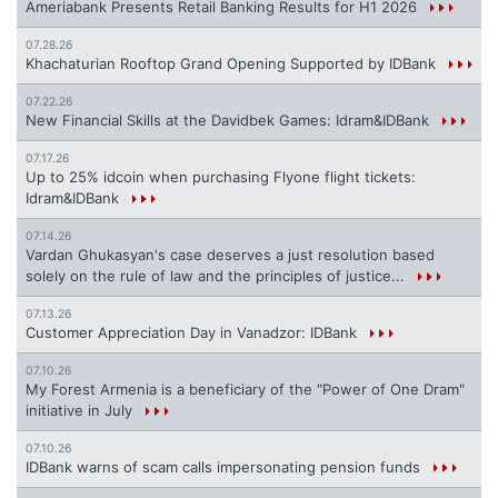
Ameriabank Presents Retail Banking Results for H1 2026
07.28.26
Khachaturian Rooftop Grand Opening Supported by IDBank
07.22.26
New Financial Skills at the Davidbek Games: Idram&IDBank
07.17.26
Up to 25% idcoin when purchasing Flyone flight tickets:
Idram&IDBank
07.14.26
Vardan Ghukasyan's case deserves a just resolution based
solely on the rule of law and the principles of justice...
07.13.26
Customer Appreciation Day in Vanadzor: IDBank
07.10.26
My Forest Armenia is a beneficiary of the "Power of One Dram"
initiative in July
07.10.26
IDBank warns of scam calls impersonating pension funds