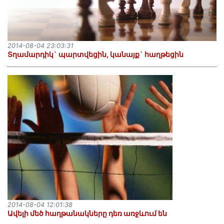
2014-08-04 23:03:31
Տղամարդիկ` պարտվեցին, կանայք` հաղթեցին
2014-08-04 12:01:38
Ավելի մեծ հաղթանակները դեռ առջևում են