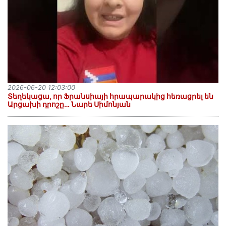
2026-06-20 12:03:00
Տեղեկացա, որ Ֆրանսիայի հրապարակից հեռացրել են
Արցախի դրոշը… Նարե Սիմոնյան