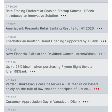
07.30.26
Rate.Trading Platform at Seaside Startup Summit: IDBank
Introduces an Innovative Solution
07.28.26
Ameriabank Presents Retail Banking Results for H1 2026
07.28.26
Khachaturian Rooftop Grand Opening Supported by IDBank
07.22.26
New Financial Skills at the Davidbek Games: Idram&IDBank
07.17.26
Up to 25% idcoin when purchasing Flyone flight tickets:
Idram&IDBank
07.14.26
Vardan Ghukasyan's case deserves a just resolution based
solely on the rule of law and the principles of justice...
07.13.26
Customer Appreciation Day in Vanadzor: IDBank
07.10.26