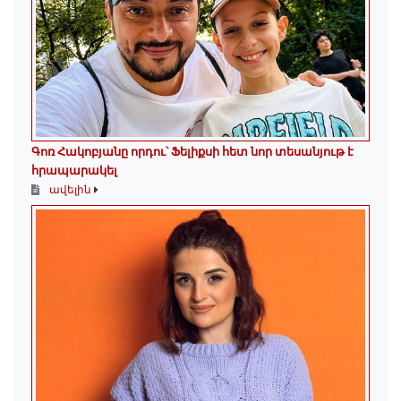
Գոռ Հակոբյանը որդու՝ Ֆելիքսի հետ նոր տեսանյութ է
հրապարակել
ավելին