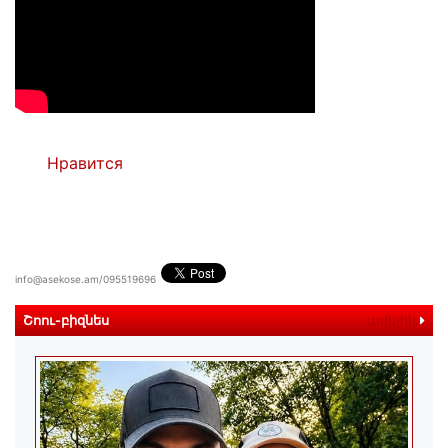
Нравится
info@asekose.am/095519696
Շոու-բիզնես
ավելին