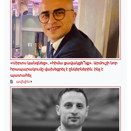
«Սիրտս կանգնեց», «հիմա ցավակցե՞նք». Արմուշի նոր
հրապարակումը վախեցրել է ընկերներին. ինչ է
պատահել
ավելին