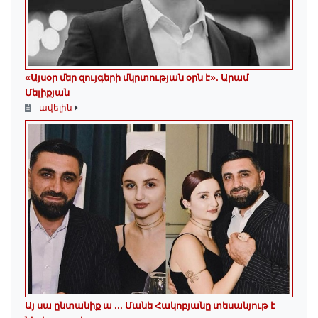
«Այսօր մեր զույգերի մկրտության օրն է»․ Արամ
Մելիքյան
ավելին
Այ սա ընտանիք ա ․․․ Մանե Հակոբյանը տեսանյութ է