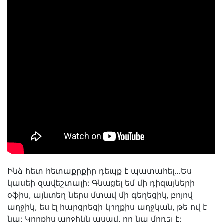
Ինձ հետ հետաքրքիր դեպք է պատահել…Ես
կասեի զավեշտալի: Գնացել եմ մի դիզայների
օֆիս, այնտեղ ներս մտավ մի գեղեցիկ, բոյով
աղջիկ, ես էլ հարցրեցի կողքիս աղջկան, թե ով է
նա: Կողքիս աղջիկն ասավ, որ նա մոդել է: