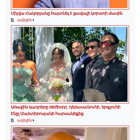
Սիլվա Հակոբյանը հայտնել է ցավալի կորստի մասին
ավելին
Առաջին կադրերը ռեժիսոր, դերասանուհի, երգչուհի
Էնջլ Մարտիրոսյանի հարսանիքից
ավելին