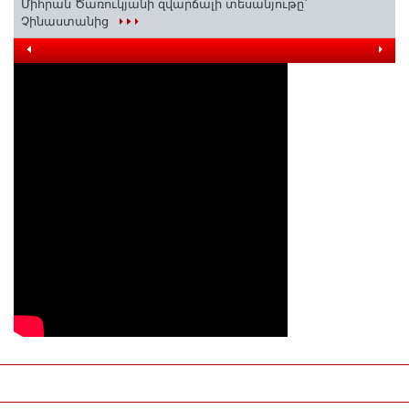
Միհրան Ծառուկյանի զվարճալի տեսանյութը՝
Չինաստանից