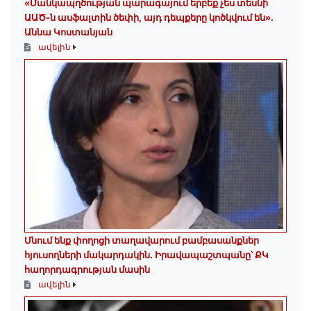
«Մանկապղծության պարագայում երբեք չես տեսնի
ԱԱԾ-ն ասֆալտին ծեփի, այդ դեպքերը կոծկվում են»․
Աննա Կոստանյան
ավելին
Մնում ենք փողոցի տաղավարում բամբասանքներ
հյուսողների մակարդակին․ Իրավապաշտպանը՝ ՔԿ
հաղորդագրության մասին
ավելին