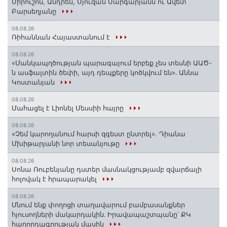
Սիրուշոն, Անդրեն, Սյուզան Մարգարյանն ու Ավետ
Բարսեղյանը
08.08.26
Ռիհաննան Հայաստանում է
08.08.26
«Մանկապղծության պարագայում երբեք չես տեսնի ԱԱԾ-
ն ասֆալտին ծեփի, այդ դեպքերը կոծկվում են»․ Աննա
Կոստանյան
08.08.26
Մահացել է Լիոնել Մեսսիի հայրը
08.08.26
«Չեմ կարողանում հարսի զգեստ ընտրել». Դիանա
Մխիթարյանի նոր տեսանյութը
08.08.26
Սոնա Ռուբենյանը դստեր մասնակցությամբ զվարճալի
հոլովակ է հրապարակել
08.08.26
Մնում ենք փողոցի տաղավարում բամբասանքներ
հյուսողների մակարդակին․ Իրավապաշտպանը՝ ՔԿ
հաղորդագրության մասին