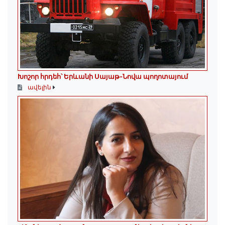
Խոշոր հրդեհ՝ Երևանի Սայաթ-Նովա պողոտայում
ավելին