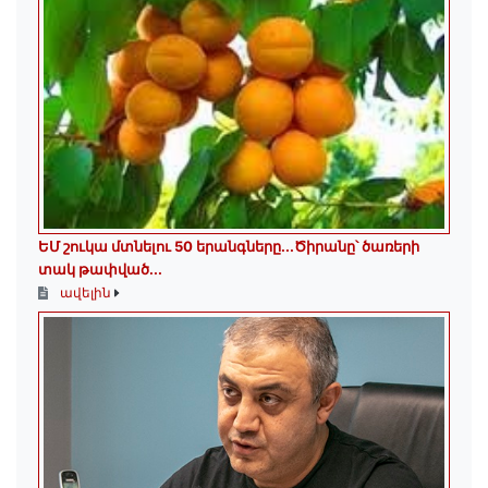
ԵՄ շուկա մտնելու 50 երանգները․․․Ծիրանը՝ ծառերի
տակ թափված․․․
ավելին