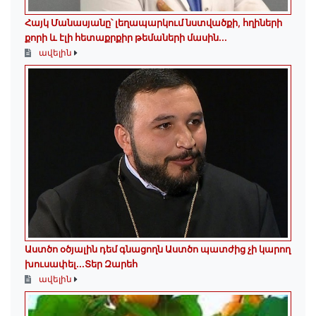
Հայկ Մանասյանը՝ լեղապարկում նստվածքի, հղիների
քորի և էլի հետաքրքիր թեմաների մասին․․․
ավելին
Աստծո օծյալին դեմ գնացողն Աստծո պատժից չի կարող
խուսափել․․․Տեր Զարեհ
ավելին