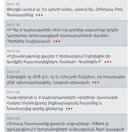
08.07.26
Թուրքն ասում ա՝ էս պիտի անես, անում են․․․Զոհրապ Բեկ-
Գասպարենց
08.07.26
«ԲԴԽ-ի նախագահին ՍՄՍ-ով գործից ազատողը կրկին
կգորգոռա կոռուպացված դատարանների մասին».
Դերենիկ Մալխասյան
08.07.26
«Իշխանությունը քայլեր է ձեռնարկում Եկեղեցին իր
կամքին հպատակեցնելու համար»․ Գարեգին Բ
08.07.26
Եկեղեցին ոչ ՀԷՑ–ը է, ոչ էլ «Մուլտի Ուելնես», որ հնարավոր
լինի պետականացնել. Նաթան սրբազան
08.07.26
️Կաթողիկոսի և 6 եպիսկոպոսների «գործով» դատավոր
Հակոբ Մանուկյանը ինքնաբացարկ հայտնեց և
հրաժարվեց գործը քննելուց
08.07.26
«Շտապ հաստատեք քարտի տվյալները»․ IDBank-ը
զգուշացնում է հյուրանոցների ամրագրման հետ կապված