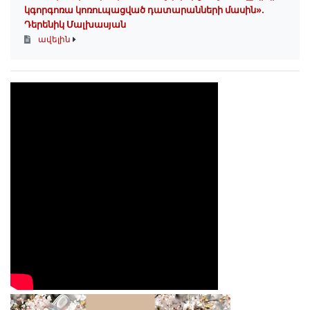
կգորգոռա կոռուպացված դատարանների մասին».
Դերենիկ Մալխասյան
ավելին