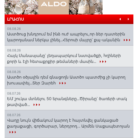
ԼՐԱՀՈՍ
08.08.26
Աստծուց խնդրում եմ ինձ ուժ ապրելու,որ ձեր դատերին
կարողանամ ներկա լինել․․․Հերոսի մայրը՝ քպ-ականին
08.08.26
Հայկ Մանասյանը՝ լեղապարկում նստվածքի, հղիների
քորի և էլի հետաքրքիր թեմաների մասին․․․
08.08.26
Աստծո օծյալին դեմ գնացողն Աստծո պատժից չի կարող
խուսափել․․․Տեր Զարեհ
08.07.26
ԵՄ շուկա մտնելու 50 երանգները․․․Ծիրանը՝ ծառերի տակ
թափված․․․
08.07.26
Վաղը նույն վիճակում կարող է հայտնվել ցանկացած
քաղաքացի, գործարար, ներդրող.․․ Արմեն Սաքապետոյան