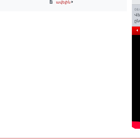
ավելին
08.
Վե
ըն