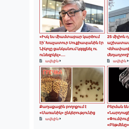
«Իսկ ես միամտաբար կարծում
25 միլիոն 
էի՝ Խաչատուր Սուքիասյանին էր
աշխատավա
Նիկոլը ցանկանում կզզցնել ու
Վեհափառի
ունեզրկել»․...
մեղադրողի 
ավելին
ավելին
Քաղաքացին բողոքում է
Բերման են
«Մառանիկ» ընկերությունից
«Նարդոսցի
«Փումփուլ
ավելին
«Բեթմենը»,