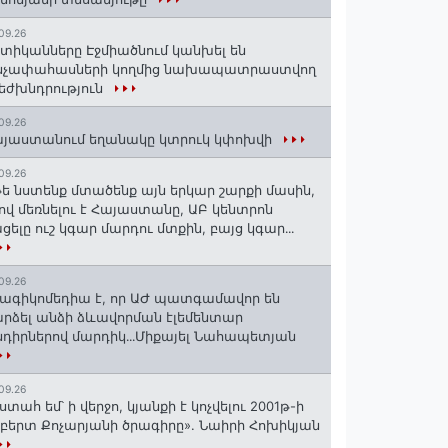
09.26
տիկանները Էջմիածնում կանխել են
նչափահասների կողմից նախապատրաստվող
եժխնդրություն
09.26
յաստանում եղանակը կտրուկ կփոխվի
09.26
ե նստենք մտածենք այն երկար շարքի մասին,
ով մեռնելու է Հայաստանը, ԱԲ կենտրոն
ցելը ուշ կգար մարդու մտքին, բայց կգար․․․
09.26
ագիկոմեդիա է, որ ԱԺ պատգամավոր են
րձել անձի ձևավորման էլեմենտար
դիրներով մարդիկ․․․Միքայել Նահապետյան
09.26
ստահ եմ՝ ի վերջո, կյանքի է կոչվելու 2001թ-ի
բերտ Քոչարյանի ծրագիրը». Նաիրի Հոխիկյան