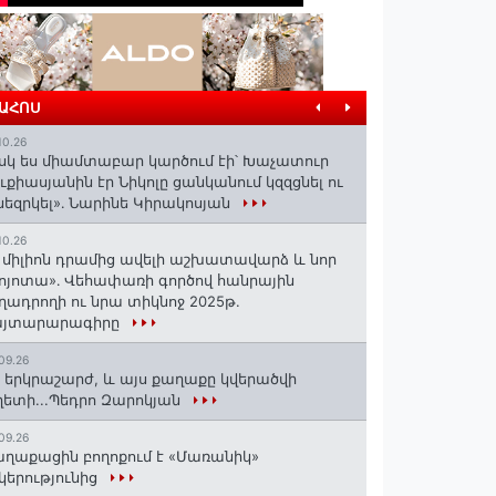
ՐԱՀՈՍ
10.26
սկ ես միամտաբար կարծում էի՝ Խաչատուր
ւքիասյանին էր Նիկոլը ցանկանում կզզցնել ու
նեզրկել»․ Նարինե Կիրակոսյան
10.26
 միլիոն դրամից ավելի աշխատավարձ և նոր
ոյոտա»․ Վեհափառի գործով հանրային
ղադրողի ու նրա տիկնոջ 2025թ.
այտարարագիրը
09.26
 երկրաշարժ, և այս քաղաքը կվերածվի
ետի...Պեդրո Զարոկյան
09.26
ղաքացին բողոքում է «Մառանիկ»
կերությունից