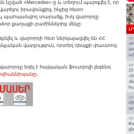
 նշված «Mercedes»-ը և տեղում պարզվել է, որ
արելու իրավունքից, ինչից հետո
կ պահպանվող տարածք, իսկ վարորդը
ձոր քաղաքի բաժիններից մեկը։
Լ
ել և վարորդի հետ ներկայացվել են ՀՀ
08.
«Ի
ննչական վարչություն, որտեղ դեպքի փաստով
Սո
ու
08.
վարորդը եղել է հայկական ֆուտբոլի լեգենդ
25
ովհաննիսյանը։
«Տ
մե
հ
08.
Մի
աղ
08.
Քա
ըն