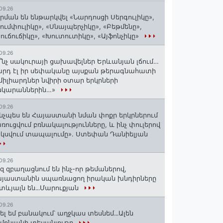
09.26
րման են ենթարկվել «Նարդոսցի Սերգուլիկը»,
ումփուլիկը», «Սնայպերչիկը», «Բեթմենը»,
ուճուճիկը», «Խուտուտիկը», «Այֆոնչիկը»
09.26
՞նչ սակուրայի ցախավելներ Երևանյան լճում…
րդ էլ իր սեփականը այսքան թերագնահատի
միլիարդներ նվիրի օտար երկրների
նկարաններին…»
09.26
նչպես են Հայաստանի նման փոքր երկրներում
ռուցվում բռնակալությունները, և ինչ փուլերով
սկսվում տապալումը». Ստեփան Դանիելյան
09.26
զ զբաղացնում են ինչ-որ թեմաներով,
յաստանին սպառնացող իրական խնդիրները
տևյալն են․․․Մարուքյան
09.26
ել եմ բանակում՝ աղջկաս տեսնեմ․․․Ալեն
մոնյանի տեսանյութը