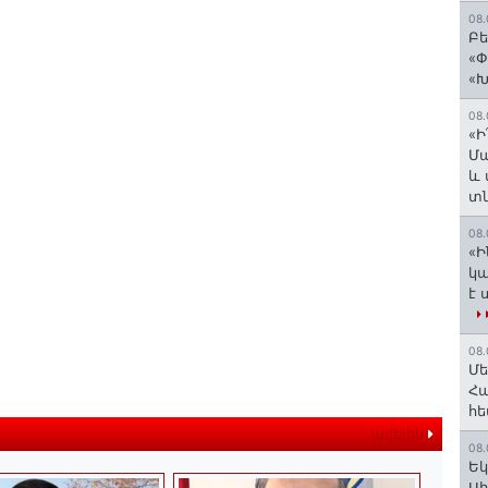
08.
Բե
«Փ
«Խ
08.
«Ի
Մա
և 
տ
08.
«Ի
կա
է 
08.
Մե
Հա
հե
ավելին
08.
Եկ
Սի