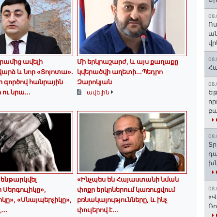
08.
Ոս
ա
վր
08.
դրամից ավելի
Մի երկրաշարժ, և այս քաղաքը
Հա
րձ և նոր «Տոյոտա»․
կվերածվի աղետի...Պեդրո
 գործով հանրային
Զարոկյան
08.
ու նրա...
Եթ
ավելին
որ
բա
08.
Տր
դա
խն
 ենթարկվել
«Ինչպես են Հայաստանի նման
 Սերգուլիկը»,
փոքր երկրներում կառուցվում
08.
«Վ
իկը», «Սնայպերչիկը»,
բռնակալությունները, և ինչ
Ռո
...
փուլերով է...