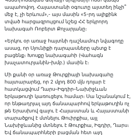
ապահովող․ Հայաստանի օգուտը այստեղ ինչի՞
մեջ է, չի երևում»,- այս մասին «5-րդ ալիքինk
տված հարցազրույցում նշեց ՀՀ երկրորդ
նախագահ Ռոբերտ Քոչարյանը։
«Երկու օր առաջ հայտնի դաշնամուր նվագողը
ասաց, որ Սյունիքի դարպասները պետք է
բացենք։ Խոսքը նախագահի (Վահագն
խաչատուրյանին–խմբ․) մասին է։
Մի քանի օր առաջ Թուրքիայի նախագահը
հայտարարեց, որ 2 մլրդ 800 մլն դոլար է
հատկացվում Ղարս–Իգդիր–Նախիջևան
երկաթուղի կառուցելու համար։ Սա նշանակում է,
որ ենթադրյալ այդ ճանապարհով երկաթուղին ոչ
թե Երասխով գալու է Հայաստան և Հայաստանի
տարածքով է մտնելու Թուիրքիա, այլ
Նախիջևանից մտնելու է Թուրքիա, Իգդիր, Ղարս։
Եվ ճանապարհների բացման հետ այդ