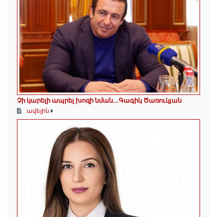
Չի կարելի ապրել խոզի նման...Գագիկ Ծառուկյան
ավելին