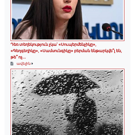
Դեռ տեղեկություն չկա՝ «Սուպերմենչիկը»,
«Գեղգեղիկը», «Սամսունգիկը» բերման ենթարկվե՞լ են,
թե՞ ոչ...
ավելին