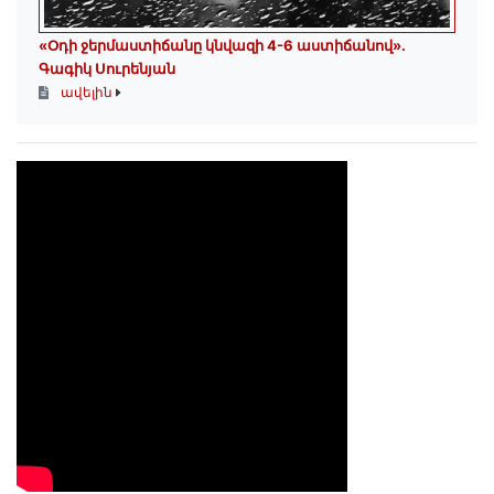
«Օդի ջերմաստիճանը կնվազի 4-6 աստիճանով»․
Գագիկ Սուրենյան
ավելին