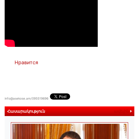
Нравится
info@asekose.am/095519696
Հասարակություն
ավելին