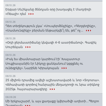
08.10.26
Էդգար Սևիկյանը ծննդյան օրը խաղացել է Մադրիդի
«Ռեալի» դեմ
08.10.26
Դեռ տեղեկություն չկա՝ «Սուպերմենչիկը», «Գեղգեղիկը»,
«Սամսունգիկը» բերման ենթարկվե՞լ են, թե՞ ոչ...
08.10.26
«Օդի ջերմաստիճանը կնվազի 4-6 աստիճանով»․ Գագիկ
Սուրենյան
08.10.26
«Իսկ ես միամտաբար կարծում էի՝ Խաչատուր
Սուքիասյանին էր Նիկոլը ցանկանում կզզցնել ու
ունեզրկել»․ Նարինե Կիրակոսյան
08.10.26
25 միլիոն դրամից ավելի աշխատավարձ և նոր «Տոյոտա»․
Վեհափառի գործով հանրային մեղադրողի ու նրա տիկնոջ
2025թ. հայտարարագիրը
08.09.26
Մի երկրաշարժ, և այս քաղաքը կվերածվի աղետի...Պեդրո
Զարոկյան