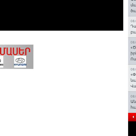
մա
ծա
08.
Դա
բա
08.
«Ծ
իր
Ո
08.
«Փ
նա
Վ
08.
Ան
հ