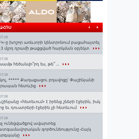
ՐԱՀՈՍ
07.26
Կ-ը խոշոր առևտրի կենտրոնում բացահայտել
1,3 մլրդ դրամի թաքցված հարկման օբյեկտ
07.26
սամթ հեծանվո՞րդ ես, թե՞ ․․․
07.26
կոլ, ***** Քաղաքացու բղավոցը՝ Փաշինյանի
արասյան հետևից
07.26
շինյանը «հետեւում» է իրենց շների էջերին, իսկ
ոջ եւ դուստրերի էջերին չի հետեւում
07.26
նչ ունեցվածքով ավարտեց
տգամավորական գործունեությունը Հայկ
արգսյանը