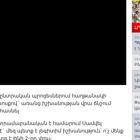
Լ
08.
ՊԵ
է 
08.
Բե
08.
Նի
շ
հետընտրական պրոցեսներում հաղթանակի
08.
Փա
խոսքով` առանց իշխանության վրա ճնշում
կն
 հասնել
08.
 տրամաբանական է համարում Սամվել
Ի՞
մեզ պետք է լեգիտիմ իշխանություն՝ ո՛չ մենք
պա
Ս
ք է լինի 2-րդ փուլ։