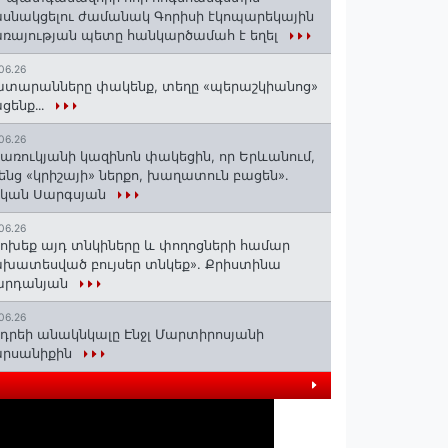
սնակցելու ժամանակ Գորիսի էկոպարեկային
ռայության պետը հանկարծամահ է եղել
06.26
տարանները փակենք, տեղը «պերաշկիանոց»
ցենք․․․
06.26
առուկյանի կազինոն փակեցին, որ Երևանում,
ենց «կրիշայի» ներքո, խաղատուն բացեն»․
սկան Սարգսյան
06.26
ոխեք այդ տնկիները և փողոցների համար
խատեսված բույսեր տնկեք». Քրիստինա
արդանյան
06.26
դրեի անակնկալը Էնջլ Մարտիրոսյանի
արսանիքին