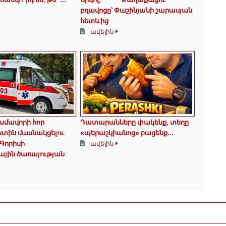
բղավոցը՝ Փաշինյանի շարասյան
հետևից
ավելին
մավորի հոր
Դատարանները փակենք, տեղը
ստին մասնակցելու
«պերաշկիանոց» բացենք․․․
Գորիսի
ավելին
ային ծառայության