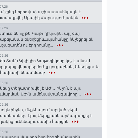
07.26
ւմ շքեղ նորոգված աշխատասենյակն է
ամադրվել Արայիկ Հարությունյանին
07.26
տում են ոչ թե Կաթողիկոսին, այլ Հայ
աքելական եկեղեցին․․․պահանջը հնչեցրել են
շազադեն ու Էրդողանը․․․
06.26
ծի Տանն Կիլիկիո Կաթողիկոսը կոչ է անում
րգալից վերաբերմունք ցուցաբերել Եկեղեցու և
եհափառի նկատմամբ
06.26
կեսը տեղափոխվել է ԱԺ... Ինչո՞ւ է այս
ւմարման ԱԺ-ն ամենավտանգավորը...
06.26
ղկեփնջեր, մեքենայում արված ջերմ
ւսանկարներ. Էլիզ Մելիքյանն արձագանքել է
ղակից ունենալու մասին հարցին
06.26
 պատգամավորի հոր հոգեհանգստին