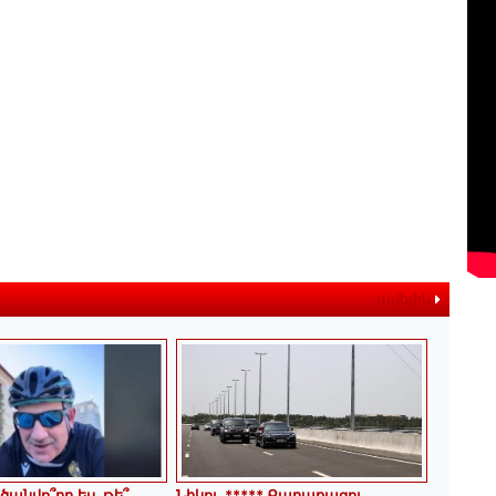
ավելին
անվո՞րդ ես, թե՞ ․․․
Նիկոլ, ***** Քաղաքացու