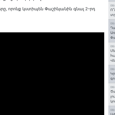
08.
երը, որոնք կստիպեն Փաշինյանին գնալ 2–րդ
Ո՞
տր
08.
Դա
Առ
Փա
08.
Մե
հա
Վ
08.
Կր
գո
08.
Ծա
լո
կո
08.
ԱԺ