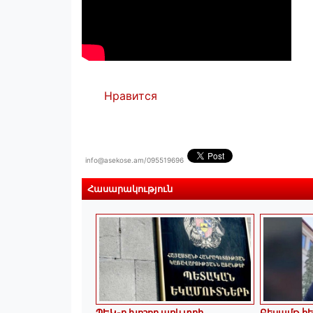
Нравится
info@asekose.am/095519696
Հասարակություն
ՊԵԿ-ը խոշոր առևտրի
Բեսամթ հեծ