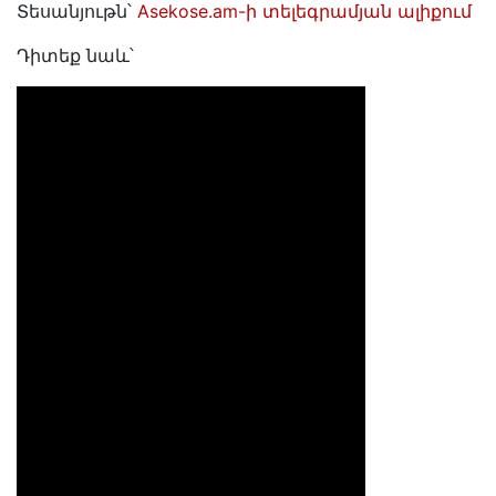
Տեսանյութն՝
Asekose.am-ի տելեգրամյան ալիքում
Դիտեք նաև՝