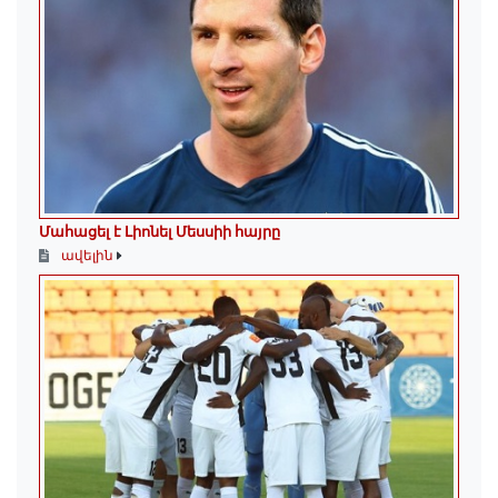
Մահացել է Լիոնել Մեսսիի հայրը
ավելին