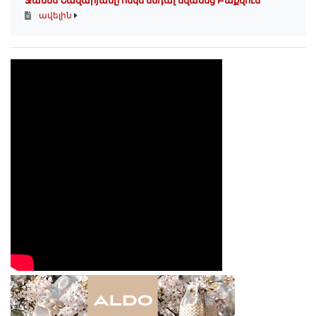
Ջանես Նազարյանը ոսկե մեդալ նվաճեց Բաքվում
ավելին