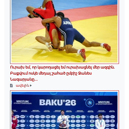
Ուրախ եմ, որ կարողացել եմ ուրախացնել մեր ազգին.
Բաքվում ոսկե մեդալ շահած ըմբիշ Ջանես
Նազարյանը...
ավելին