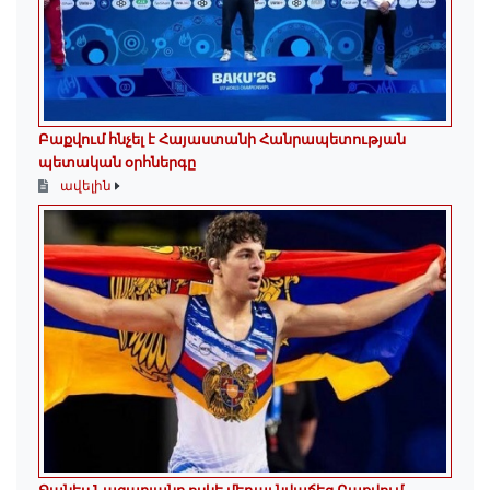
Բաքվում հնչել է Հայաստանի Հանրապետության
պետական օրհներգը
ավելին