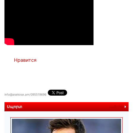
Нравится
info@asekose.am/095519696
Սպորտ
ավելին