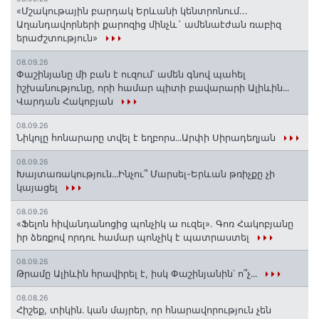
«Մշակութային բարդակ Երևանի կենտրոնում...
Աղանդավորների քարոզից մինչև` ամենաէժան ռաբիզ
երաժշտություն»
08.09.26
Փաշինյանը մի բան է ուզում՝ ամեն գնով պահել
իշխանությունը, որի համար պիտի բավարարի Ալիևին․․․
Վարդան Հակոբյան
08.09.26
Նիկոլը հոնարարը տվել է եղբորս․․․Արփի Սիրադեղյան
08.09.26
Խայտառակություն․․․Ինչու՞ Մարսել-Երևան թռիչքը չի
կայացել
08.09.26
«Ֆելոն հիվանդանոցից պոնչիկ ա ուզել». Գոռ Հակոբյանը
իր ձեռքով որդու համար պոնչիկ է պատրաստել
08.09.26
Թրամը Ալիևին հրավիրել է, իսկ Փաշինյանին՝ ո՞չ․․․
08.08.26
Հիշեք, տիկին․ կան մայրեր, որ հնարավորություն չեն