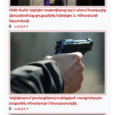
Մեծի Տանն Կիլիկիո Կաթողիկոսը կոչ է անում հարգալից
վերաբերմունք ցուցաբերել Եկեղեցու և Վեհափառի
նկատմամբ
ավելին
Կիլիկիայում կրակոցներով ուղեկցված «ռազբորկայի»
բացառիկ տեսանյութ է հրապարակվել
ավելին