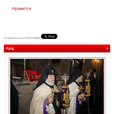
Нравится
info@asekose.am/095519696
Բլոգ
ավելին