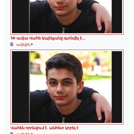
14-ամյա Վահե Ապիկյանը գտնվել է...
ավելին
Վահեն որոնվում է․ անհետ կորել է