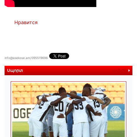
Нравится
info@asekose.am/095519696
Սպորտ
ավելին