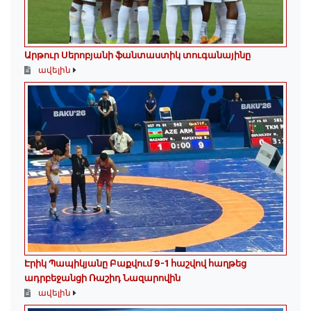
Արթուր Սերոբյանի ֆանտաստիկ տուգանայինը
ավելին
Էրիկ Պապիկյանը Բաքվում 9-1 հաշվով հաղթեց
ադրբեջանցի Ռաշիդ Նազարովին
ավելին