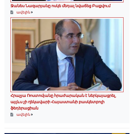
Ջանես Նազարյանը ոսկե մեդալ նվաճեց Բաքվում
ավելին
Հրաչյա Ռոստոմյանը հրաժարական է ներկայացրել,
այլևս չի ղեկավարի Հայաստանի բասկետբոլի
ֆեդերացիան
ավելին