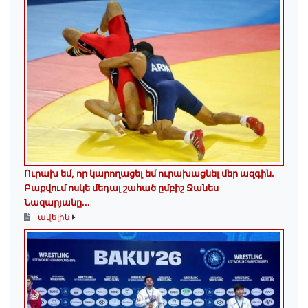
Ուրախ եմ, որ կարողացել եմ ուրախացնել մեր ազգին.
Բաքվում ոսկե մեդալ շահած ըմբիշ Ջանես
Նազարյանը...
ավելին