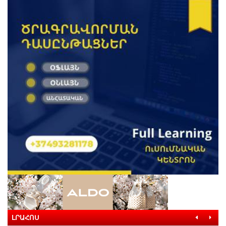
ԼՐԱՀՈՍ