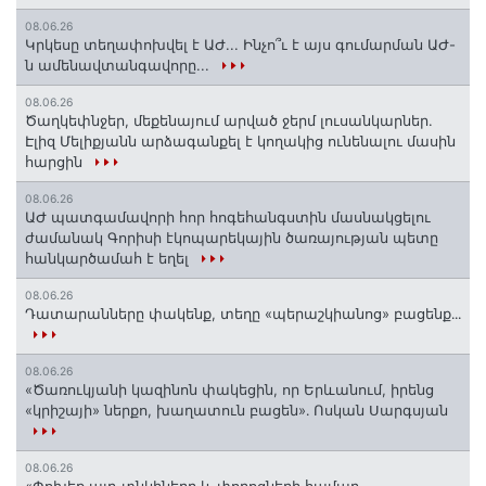
08.06.26
Կրկեսը տեղափոխվել է ԱԺ... Ինչո՞ւ է այս գումարման ԱԺ-
ն ամենավտանգավորը...
08.06.26
Ծաղկեփնջեր, մեքենայում արված ջերմ լուսանկարներ.
Էլիզ Մելիքյանն արձագանքել է կողակից ունենալու մասին
հարցին
08.06.26
ԱԺ պատգամավորի հոր հոգեհանգստին մասնակցելու
ժամանակ Գորիսի էկոպարեկային ծառայության պետը
հանկարծամահ է եղել
08.06.26
Դատարանները փակենք, տեղը «պերաշկիանոց» բացենք․․․
08.06.26
«Ծառուկյանի կազինոն փակեցին, որ Երևանում, իրենց
«կրիշայի» ներքո, խաղատուն բացեն»․ Ոսկան Սարգսյան
08.06.26
«Փոխեք այդ տնկիները և փողոցների համար