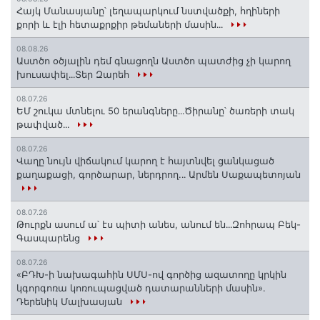
Հայկ Մանասյանը՝ լեղապարկում նստվածքի, հղիների
քորի և էլի հետաքրքիր թեմաների մասին․․․
08.08.26
Աստծո օծյալին դեմ գնացողն Աստծո պատժից չի կարող
խուսափել․․․Տեր Զարեհ
08.07.26
ԵՄ շուկա մտնելու 50 երանգները․․․Ծիրանը՝ ծառերի տակ
թափված․․․
08.07.26
Վաղը նույն վիճակում կարող է հայտնվել ցանկացած
քաղաքացի, գործարար, ներդրող.․․ Արմեն Սաքապետոյան
08.07.26
Թուրքն ասում ա՝ էս պիտի անես, անում են․․․Զոհրապ Բեկ-
Գասպարենց
08.07.26
«ԲԴԽ-ի նախագահին ՍՄՍ-ով գործից ազատողը կրկին
կգորգոռա կոռուպացված դատարանների մասին».
Դերենիկ Մալխասյան