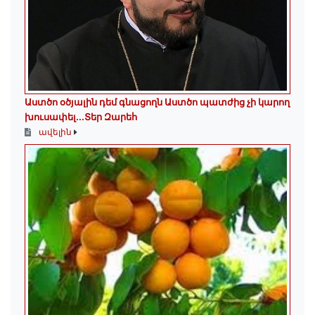
Աստծո օծյալին դեմ գնացողն Աստծո պատժից չի կարող
խուսափել․․․Տեր Զարեհ
ավելին