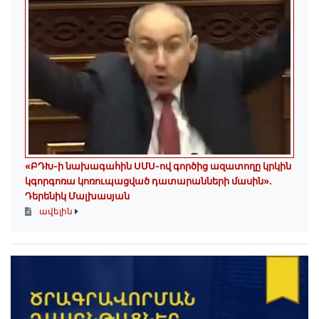
«ԲԴԽ-ի նախագահին ՍՄՍ-ով գործից ազատողը կրկին
կգորգոռա կոռուպացված դատարանների մասին».
Դերենիկ Մալխասյան
ավելին