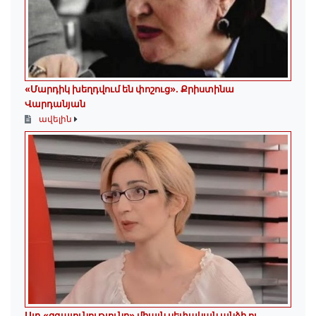
«Մարդիկ խեղդվում են փոշուց»․ Քրիստինա
Վարդանյան
ավելին
Այդ «զգայունությունը» միայն սեփական անձի ու