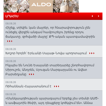
ԼՐԱՀՈՍ
08.08.26
Հիշեք, տիկին․ կան մայրեր, որ հնարավորություն չեն
ունեցել վերջին անգամ համբուրելու իրենց որդու
ճակատը. զոհվածի մայրը՝ ՔՊ-ական պատգամավորին
08.08.26
Խոշոր հրդեհ՝ Երևանի Սայաթ-Նովա պողոտայում
08.08.26
Ինչպես են Նունե Եսայանի տարեդարձը շնորհավորում
Սիրուշոն, Անդրեն, Սյուզան Մարգարյանն ու Ավետ
Բարսեղյանը
08.08.26
Ռիհաննան Հայաստանում է
08.08.26
«Մանկապղծության պարագայում երբեք չես տեսնի ԱԱԾ-
ն ասֆալտին ծեփի, այդ դեպքերը կոծկվում են»․ Աննա