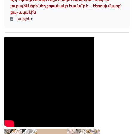
յուրայինների նեղ շրջանակի համա՞ր է․․․ հերոսի մայրը՝
քպ-ականին
ավելին