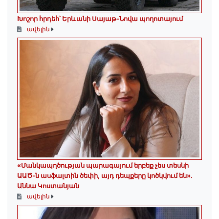
Խոշոր հրդեհ՝ Երևանի Սայաթ-Նովա պողոտայում
ավելին
«Մանկապղծության պարագայում երբեք չես տեսնի
ԱԱԾ-ն ասֆալտին ծեփի, այդ դեպքերը կոծկվում են»․
Աննա Կոստանյան
ավելին