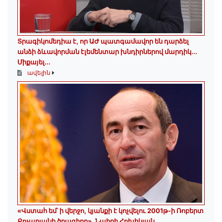
Տրագիկոմեդիա է, որ ԱԺ պատգամավոր են դարձել
անձի ձևավորման էլեմենտար խնդիրներով մարդիկ․․․
Միքայել...
ավելին
«Վստահ եմ՝ ի վերջո, կյանքի է կոչվելու 2001թ-ի Ռոբերտ
Քոչարյանի ծրագիրը». Նաիրի Հոխիկյան