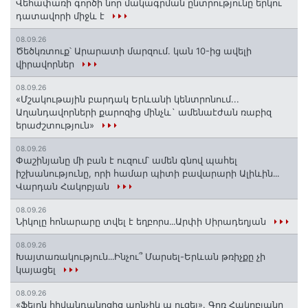
Վեհափառի գործի նոր մակագրման ընտրությունը երկու
դատավորի միջև է
08.09.26
Ծեծկռտուք՝ Արարատի մարզում. կան 10-ից ավելի
վիրավորներ
08.09.26
«Մշակութային բարդակ Երևանի կենտրոնում...
Աղանդավորների քարոզից մինչև` ամենաէժան ռաբիզ
երաժշտություն»
08.09.26
Փաշինյանը մի բան է ուզում՝ ամեն գնով պահել
իշխանությունը, որի համար պիտի բավարարի Ալիևին․․․
Վարդան Հակոբյան
08.09.26
Նիկոլը հոնարարը տվել է եղբորս․․․Արփի Սիրադեղյան
08.09.26
Խայտառակություն․․․Ինչու՞ Մարսել-Երևան թռիչքը չի
կայացել
08.09.26
«Ֆելոն հիվանդանոցից պոնչիկ ա ուզել». Գոռ Հակոբյանը