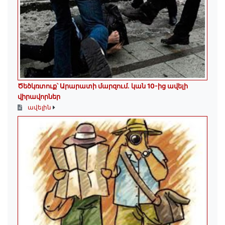
Ծեծկռտուք՝ Արարատի մարզում. կան 10-ից ավելի
վիրավորներ
ավելին