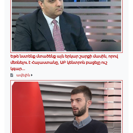
Եթե նստենք մտածենք այն երկար շարքի մասին, որով
մեռնելու է Հայաստանը, ԱԲ կենտրոն բացելը ուշ
կգար...
ավելին