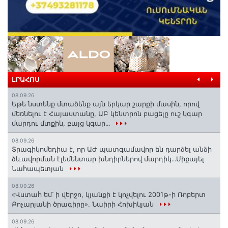
ԼՐԱՀՈՍ
08.09.26
Եթե նստենք մտածենք այն երկար շարքի մասին, որով
մեռնելու է Հայաստանը, ԱԲ կենտրոն բացելը ուշ կգար
մարդու մտքին, բայց կգար․․․
08.09.26
Տրագիկոմեդիա է, որ ԱԺ պատգամավոր են դարձել անձի
ձևավորման էլեմենտար խնդիրներով մարդիկ․․․Միքայել
Նահապետյան
08.09.26
«Վստահ եմ՝ ի վերջո, կյանքի է կոչվելու 2001թ-ի Ռոբերտ
Քոչարյանի ծրագիրը». Նաիրի Հոխիկյան
08.09.26