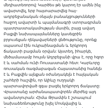
մեդիատեռորով: Կարծես թե կարող էր ամեն ինչ
ավարտվել, երբ հայտարարվեց հայ-
ադրբեջանական օնլայն բանակցությունների
հաջող ավարտի և պայմանագրի ստորագրման
պատրաստակամության մասին, բայց ավաղ
Բաքվի նախապայմանները կասեցրին
բրյուսելյան ղեկավարների ցնծությունը, որոնք
սպասում էին ուկրաինացման և երկրորդ
ճակատի բացման օրվան: Այստեղ, իհարկե,
մեծամասամբ հույսն Ադրբեջանի վրա է, որը հզոր
է և սահման ունի Ռուսաստանի հետ: Կարևորը
ռուսական ռազմաբազան Հայաստանից հանելն
է և Բաքվին այնքան օժանդակելն է հայկական
շահերի հաշվին, որ Ալիևը ուղղակի
պարտավորված զգա բացել երկրորդ ճակատը:
Վրաստանը արժանապատվորեն մերժեց այդ
ավանտյուրան: Հիմա Թրամփն է շտապում
նախաձեռնությունը խլել Մոսկվայից և