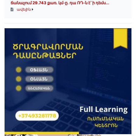
ճանաչում 29.743 քառ. կմ-ը. դա ՌԴ-ն է՝ ի դեմս...
ավելին