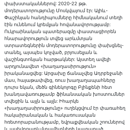
փախստականներով: 2020-22 թթ.
մոդերատորությունը Մոսկվայում էր: Ալիև-
Փաշինյան հանդիպումները հիմնականում տեղի
էին ունենում կրեմլյան հովանավորությամբ:
Ուկրաինական պատերազմը փաստացիորեն
հնարավորություն տվեց արևմտյան
ստրատեգներին մոդերատորությունը փախցնել-
տանել, այսպես կոչված, բրյուսելյան և
վաշինգտոնյան հարթակներ: Այստեղ ավելի
արդյունավետ «խաղաղասիրություն»
իրականացվեց: Արցախը ճանաչվեց Ադրբեջանի
մաս, հայաթափվեց, ռուս խաղաղապահները
դուրս եկան, մեծն գինեկոլոգը Բլինքենի հետ
խանդավառությամբ ֆինանսական խոստումներ
տվեցին և այլն և այլն: Իհարկե
«խաղաղասիրությունը» ուղեկցվում էր փառահեղ
հակաիրանական և հակառուսական
հռետորաբանությամբ, եվրաքվեական շոուներով
և պսեվդոարևմտամետների կատաղած