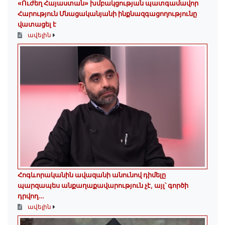
«Ուժեղ Հայաստան» խմբակցության պատգամավոր
Հարություն Մնացականյանի ինքնազգացողությունը
վատացել է
ավելին
Հոգևորականին ավազանի անունով դիմելը
պարզապես անքաղաքավարություն չէ, այլ՝ գործի
դրվող...
ավելին