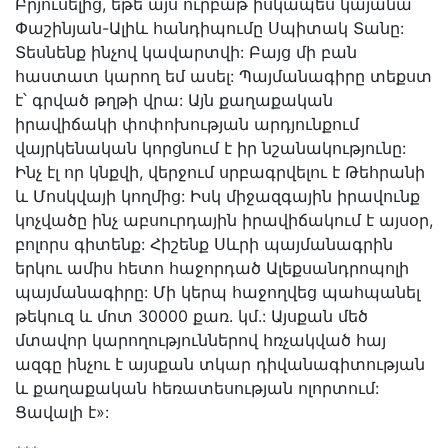
Բրյուսելից, եթե այս ուրբաթ իսկապես կայանա
Փաշինյան-Ալիև հանդիպումը Սպիտակ Տանը:
Տեսնենք ինչով կավարտվի: Բայց մի բան
հաստատ կարող եմ ասել: Պայմանագիրը տեքստ
է՝ գրված թղթի վրա: Այն քաղաքական
իրավիճակի փոփոխության արդյունքում
վայրկենական կորցնում է իր նշանակությունը:
Ինչ էլ որ կնքվի, վերջում սրբագրվելու է Թեհրանի
և Մոսկվայի կողմից: Իսկ միջազգային իրավունք
կոչվածը ինչ աբսուրդային իրավիճակում է այսօր,
բոլորս գիտենք: Հիշենք Սևրի պայմանագրին
երկու ամիս հետո հաջորդած Ալեքսանդրոպոլի
պայմանագիրը: Մի կերպ հաջողվեց պահպանել
թեկուզ և մոտ 30000 քառ. կմ.: Այսքան մեծ
մտավոր կարողություններով հռչակված հայ
ազգը ինչու է այսքան տկար դիվանագիտության
և քաղաքական հեռատեսության ոլորտում:
Ցավալի է»: