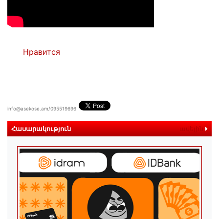
Нравится
info@asekose.am/095519696
Հասարակություն
ավելին