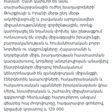
համար: Շատ կարևոր են նաև
տարածաշրջանային ուժեղ խաղացողների՝
Թուրքիայի և Իրանի մերթ ընդ մերթ
ակտիվացումը և բավական արդյունավետ
միջամտությունները գործընթացին, որոնք
կարողացել են եղանակ փոխել: Այս ընթացքում
ոտնատակ են տրվել միջազգային իրավունքի,
բարոյականության և հումանիստական բոլոր
նորմերն ու սկզբունքները: Հայաստանի և
Ադրբեջանի միջև խաղաղության հաստատման
կարգախոսով, կողմերը անդրկուլիսյան անազնիվ
ինտրինգների միջոցով հիմնականում
կենտրոնացած են զանգեզուրյան միջանցքի,
էներգետիկ կապուղիների, հակաիրանական և
հակառուսական պլանների իրականացման վրա:
Մերկ, եսասիրական և շահամոլ միջպետական
գզվռտոցի հետևանքը հարյուրերոդ անգամ
վճարեց հայ ժողովուրդը, հազարավոր զոհերով,
Արցախի կորստով և 120 000