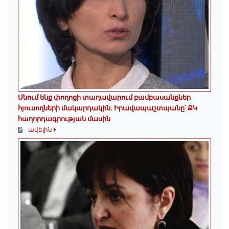
Մնում ենք փողոցի տաղավարում բամբասանքներ
հյուսողների մակարդակին․ Իրավապաշտպանը՝ ՔԿ
հաղորդագրության մասին
ավելին