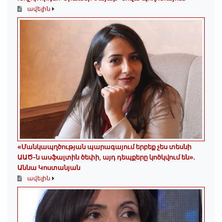
ավելին
«Մանկապղծության պարագայում երբեք չես տեսնի
ԱԱԾ-ն ասֆալտին ծեփի, այդ դեպքերը կոծկվում են»․
Աննա Կոստանյան
ավելին