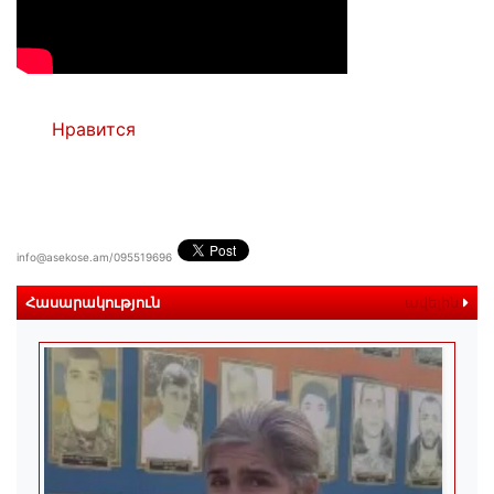
Нравится
info@asekose.am/095519696
Հասարակություն
ավելին