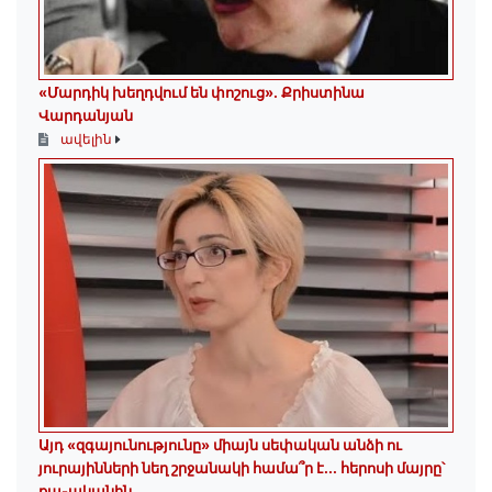
«Մարդիկ խեղդվում են փոշուց»․ Քրիստինա
Վարդանյան
ավելին
Այդ «զգայունությունը» միայն սեփական անձի ու
յուրայինների նեղ շրջանակի համա՞ր է․․․ հերոսի մայրը՝
քպ-ականին