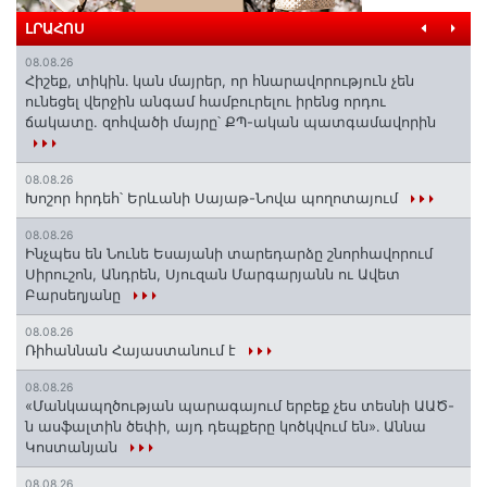
ԼՐԱՀՈՍ
08.08.26
Հիշեք, տիկին․ կան մայրեր, որ հնարավորություն չեն
ունեցել վերջին անգամ համբուրելու իրենց որդու
ճակատը. զոհվածի մայրը՝ ՔՊ-ական պատգամավորին
08.08.26
Խոշոր հրդեհ՝ Երևանի Սայաթ-Նովա պողոտայում
08.08.26
Ինչպես են Նունե Եսայանի տարեդարձը շնորհավորում
Սիրուշոն, Անդրեն, Սյուզան Մարգարյանն ու Ավետ
Բարսեղյանը
08.08.26
Ռիհաննան Հայաստանում է
08.08.26
«Մանկապղծության պարագայում երբեք չես տեսնի ԱԱԾ-
ն ասֆալտին ծեփի, այդ դեպքերը կոծկվում են»․ Աննա
Կոստանյան
08.08.26