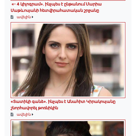
«- 4 կիլոգրամ». ինչպես է ընթանում Մարիա
Մաթևոսյանի հետվիրահատական շրջանը
ավելին
«Տատիկի գանձ». ինչպես է Անահիտ Կիրակոսյանը
շնորհավորել թոռնիկին
ավելին