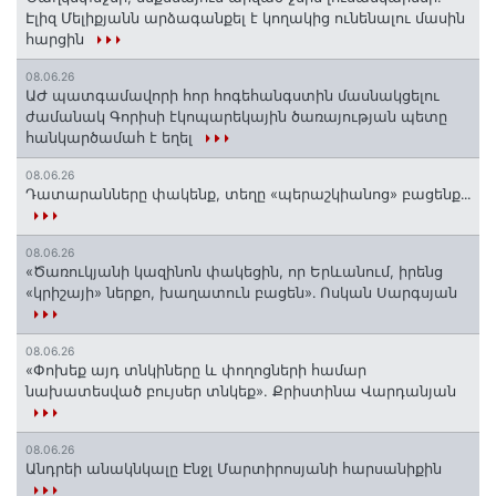
Էլիզ Մելիքյանն արձագանքել է կողակից ունենալու մասին
հարցին
08.06.26
ԱԺ պատգամավորի հոր հոգեհանգստին մասնակցելու
ժամանակ Գորիսի էկոպարեկային ծառայության պետը
հանկարծամահ է եղել
08.06.26
Դատարանները փակենք, տեղը «պերաշկիանոց» բացենք․․․
08.06.26
«Ծառուկյանի կազինոն փակեցին, որ Երևանում, իրենց
«կրիշայի» ներքո, խաղատուն բացեն»․ Ոսկան Սարգսյան
08.06.26
«Փոխեք այդ տնկիները և փողոցների համար
նախատեսված բույսեր տնկեք». Քրիստինա Վարդանյան
08.06.26
Անդրեի անակնկալը Էնջլ Մարտիրոսյանի հարսանիքին