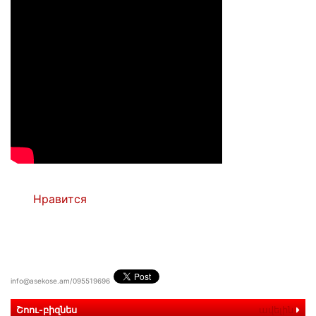
Нравится
info@asekose.am/095519696
Շոու-բիզնես
ավելին