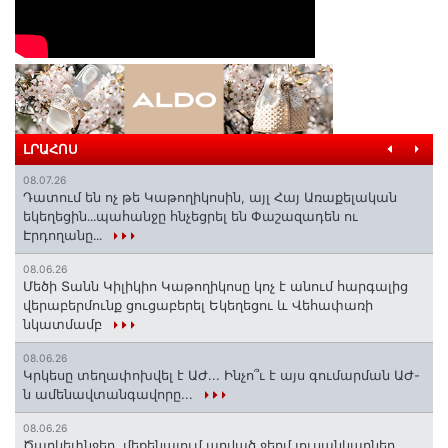
ԼՐԱՀՈՍ
08.07.26
Դատում են ոչ թե Կաթողիկոսին, այլ Հայ Առաքելական
եկեղեցին․․․պահանջը հնչեցրել են Փաշազադեն ու
Էրդողանը․․․
08.06.26
Մեծի Տանն Կիլիկիո Կաթողիկոսը կոչ է անում հարգալից
վերաբերմունք ցուցաբերել Եկեղեցու և Վեհափառի
նկատմամբ
08.06.26
Կրկեսը տեղափոխվել է ԱԺ... Ինչո՞ւ է այս գումարման ԱԺ-
ն ամենավտանգավորը...
08.06.26
Ծաղկեփնջեր, մեքենայում արված ջերմ լուսանկարներ.