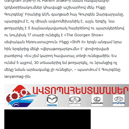
Gangnam Style–ի ու Harlem Shake–ի նման հազարավոր
կրկնօրինակումներ կհավաքի աշխարհով մեկ։ Ինքը
Գուրգենը՝ Իրանից ԱՄՆ գաղթած հայ Գուրգեն Զարգարյանը,
պարզվում է, ոչ միայն ավտոմեխանիկ է, այլև երգիչ. նա
թողարկել է 5 ձայնասկավառակ հայերենով ու պարսկերենով
ու նույնիսկ 17 տարի ունեցել է «The Goorgen Show»
սեփական հեռուստաշոուն։ Ինքը «Shift it» երգն անգամ նրա
հին երգերից մեկի «վերաթողարկումն» է՝ փոփոխված
բառերով։ «Ես չեմ կարող հավատալ տեղի ունեցածին։ Ես
ունեմ 5 ալբոմ, 30 տեսաերիզ եմ թողարկել, ու նրանցից ոչ
մեկը նման արձագանք չի ունեցել», – պատմում է Գուրգենը
ianyanmag–ին։