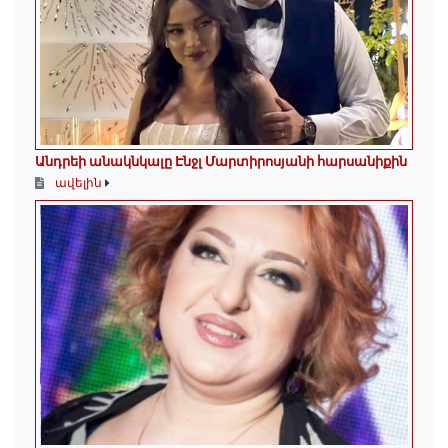
Անդրեի անակնկալը Էնջլ Մարտիրոսյանի հարսանիքին
ավելին