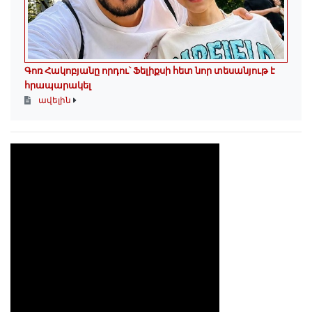
Գոռ Հակոբյանը որդու՝ Ֆելիքսի հետ նոր տեսանյութ է
հրապարակել
ավելին