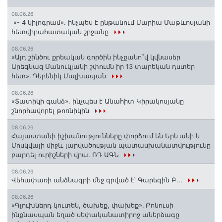
08.06.26
«- 4 կիլոգրամ». ինչպես է ընթանում Մարիա Մաթևոսյանի
հետվիրահատական շրջանը
08.06.26
«Այդ շինծու քրեական գործին ինչքանո՞վ կվնասեր
Արեգնազ Մանուկյանի շփումն իր 13 տարեկան դստեր
հետ»․ Դերենիկ Մալխասյան
08.06.26
«Տատիկի գանձ». ինչպես է Անահիտ Կիրակոսյանը
շնորհավորել թոռնիկին
08.06.26
Հայաստանի իշխանությունները փորձում են Երևանի և
Մոսկվայի միջև լարվածության պատասխանատվությունը
բարդել ուրիշների վրա. ՌԴ ԱԳՆ
08.06.26
Վեհափառի անձնագրի մեջ գրված է՝ Գարեգին Բ...
08.06.26
«Գլուխներդ կուտեն, ծախեք, փախեք»․ Բոնուսի
ինքնասպան եղած սեփականատիրոջ աներձագը