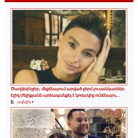
Ծաղկեփնջեր, մեքենայում արված ջերմ լուսանկարներ.
Էլիզ Մելիքյանն արձագանքել է կողակից ունենալու...
ավելին