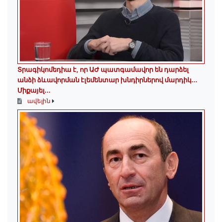
Տրագիկոմեդիա է, որ ԱԺ պատգամավոր են դարձել
անձի ձևավորման էլեմենտար խնդիրներով մարդիկ․․․
Միքայել...
ավելին