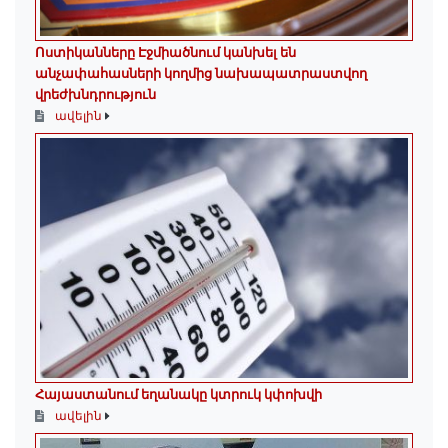
Ոստիկանները Էջմիածնում կանխել են
անչափահասների կողմից նախապատրաստվող
վրեժխնդրություն
ավելին
Հայաստանում եղանակը կտրուկ կփոխվի
ավելին