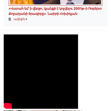
«Վստահ եմ՝ ի վերջո, կյանքի է կոչվելու 2001թ-ի Ռոբերտ
Քոչարյանի ծրագիրը». Նաիրի Հոխիկյան
ավելին