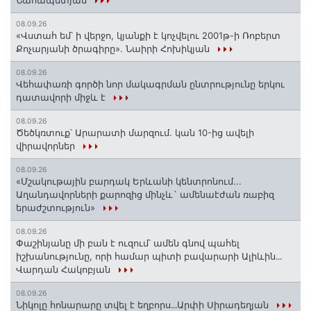
Նահապետյան
08.09.26
«Վստահ եմ՝ ի վերջո, կյանքի է կոչվելու 2001թ-ի Ռոբերտ
Քոչարյանի ծրագիրը». Նաիրի Հոխիկյան
08.09.26
Վեհափառի գործի նոր մակագրման ընտրությունը երկու
դատավորի միջև է
08.09.26
Ծեծկռտուք՝ Արարատի մարզում. կան 10-ից ավելի
վիրավորներ
08.09.26
«Մշակութային բարդակ Երևանի կենտրոնում...
Աղանդավորների քարոզից մինչև` ամենաէժան ռաբիզ
երաժշտություն»
08.09.26
Փաշինյանը մի բան է ուզում՝ ամեն գնով պահել
իշխանությունը, որի համար պիտի բավարարի Ալիևին․․․
Վարդան Հակոբյան
08.09.26
Նիկոլը հոնարարը տվել է եղբորս․․․Արփի Սիրադեղյան