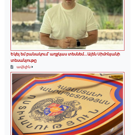
Եկել եմ բանակում՝ աղջկաս տեսնեմ․․․Ալեն Սիմոնյանի
տեսանյութը
ավելին