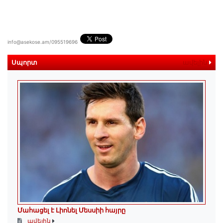
info@asekose.am/095519696
Սպորտ
ավելին
Մահացել է Լիոնել Մեսսիի հայրը
ավելին