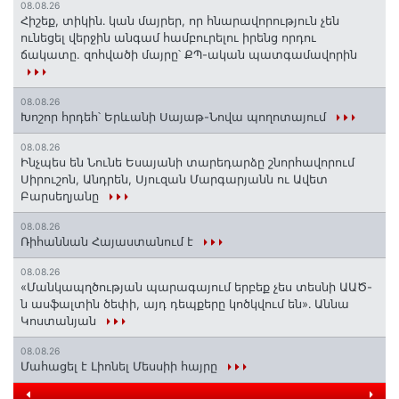
08.08.26
Հիշեք, տիկին․ կան մայրեր, որ հնարավորություն չեն
ունեցել վերջին անգամ համբուրելու իրենց որդու
ճակատը. զոհվածի մայրը՝ ՔՊ-ական պատգամավորին
08.08.26
Խոշոր հրդեհ՝ Երևանի Սայաթ-Նովա պողոտայում
08.08.26
Ինչպես են Նունե Եսայանի տարեդարձը շնորհավորում
Սիրուշոն, Անդրեն, Սյուզան Մարգարյանն ու Ավետ
Բարսեղյանը
08.08.26
Ռիհաննան Հայաստանում է
08.08.26
«Մանկապղծության պարագայում երբեք չես տեսնի ԱԱԾ-
ն ասֆալտին ծեփի, այդ դեպքերը կոծկվում են»․ Աննա
Կոստանյան
08.08.26
Մահացել է Լիոնել Մեսսիի հայրը