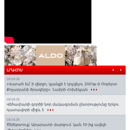
ԼՐԱՀՈՍ
08.09.26
«Վստահ եմ՝ ի վերջո, կյանքի է կոչվելու 2001թ-ի Ռոբերտ
Քոչարյանի ծրագիրը». Նաիրի Հոխիկյան
08.09.26
Վեհափառի գործի նոր մակագրման ընտրությունը երկու
դատավորի միջև է
08.09.26
Ծեծկռտուք՝ Արարատի մարզում. կան 10-ից ավելի