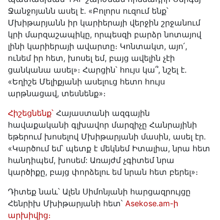
Ջանջոյանն ասել է․ «Բոլորս ուզում ենք՝
Մխիթարյանն իր կարիերայի վերջին շրջանում
կրի մարզաշապիկը, որպեսզի բարձր նոտայով
լինի կարիերայի ավարտը։ Կոնտակտ, այո՛,
ունեմ իր հետ, խոսել եմ, բայց ավելին չէի
ցանկանա ասել»։ Հարցին՝ հույս կա՞, նշել է․
«Եղիշե Մելիքյանի ասելուց հետո հույս
արթնացավ, տեսնենք»։
Հիշեցնենք՝
Հայաստանի ազգային
հավաքականի գլխավոր մարզիչը Հանրայինի
եթերում խոսելով Մխիթարյանի մասին, ասել էր․
«Կարծում եմ՝ պետք է մեկնեմ Իտալիա, նրա հետ
հանդիպեմ, խոսեմ: Առայժմ չգիտեմ նրա
կարծիքը, բայց փորձելու եմ նրան հետ բերել»։
Դիտեք նաև՝ Ալեն Սիմոնյանի հարցազրույցը
Հենրիխ Մխիթարյանի հետ՝
Asekose.am-ի
արխիվից։