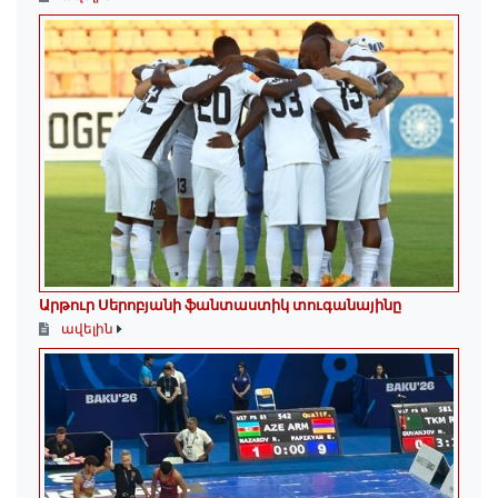
Արթուր Սերոբյանի ֆանտաստիկ տուգանայինը
ավելին