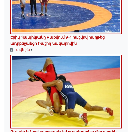
Էրիկ Պապիկյանը Բաքվում 9-1 հաշվով հաղթեց
ադրբեջանցի Ռաշիդ Նազարովին
ավելին
Ուրախ եմ, որ կարողացել եմ ուրախացնել մեր ազգին.