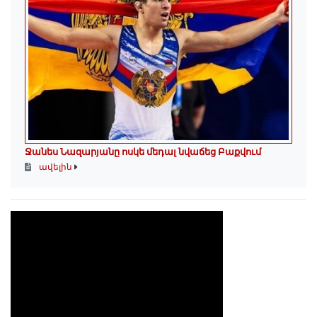
Ջանես Նազարյանը ոսկե մեդալ նվաճեց Բաքվում
ավելին