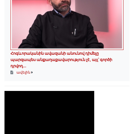
Հոգևորականին ավազանի անունով դիմելը
պարզապես անքաղաքավարություն չէ, այլ՝ գործի
դրվող...
ավելին