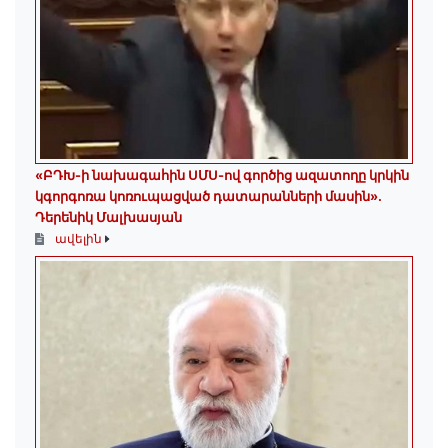
«ԲԴԽ-ի նախագահին ՍՄՍ-ով գործից ազատողը կրկին
կգորգոռա կոռուպացված դատարանների մասին».
Դերենիկ Մալխասյան
ավելին