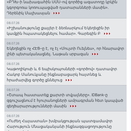
«ԲԴԽ-ի նախագահին ՍՄՍ-ով գործից ազատողը կրկին
կգորգոռա կոռուպացված դատարանների մասին».
Դերենիկ Մալխասյան
08.07.26
«Իշխանությունը քայլեր է ձեռնարկում Եկեղեցին իր
կամքին հպատակեցնելու համար»․ Գարեգին Բ
08.07.26
Եկեղեցին ոչ ՀԷՑ–ը է, ոչ էլ «Մուլտի Ուելնես», որ հնարավոր
լինի պետականացնել. Նաթան սրբազան
08.07.26
️Կաթողիկոսի և 6 եպիսկոպոսների «գործով» դատավոր
Հակոբ Մանուկյանը ինքնաբացարկ հայտնեց և
հրաժարվեց գործը քննելուց
08.07.26
«Շտապ հաստատեք քարտի տվյալները»․ IDBank-ը
զգուշացնում է հյուրանոցների ամրագրման հետ կապված
զեղծարարությունների մասին
08.07.26
«Ուժեղ Հայաստան» խմբակցության պատգամավոր
Հարություն Մնացականյանի ինքնազգացողությունը