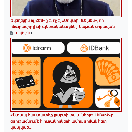
Եկեղեցին ոչ ՀԷՑ–ը է, ոչ էլ «Մուլտի Ուելնես», որ
հնարավոր լինի պետականացնել. Նաթան սրբազան
ավելին
«Շտապ հաստատեք քարտի տվյալները»․ IDBank-ը
զգուշացնում է հյուրանոցների ամրագրման հետ
կապված...