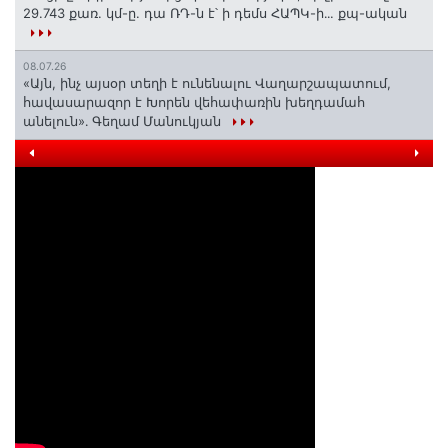
29.743 քառ. կմ-ը. դա ՌԴ-ն է՝ ի դեմս ՀԱՊԿ-ի․․. քպ-ական
08.07.26
«Այն, ինչ այսօր տեղի է ունենալու Վաղարշապատում,
հավասարազոր է Խորեն վեհափառին խեղդամահ
անելուն»․ Գեղամ Մանուկյան