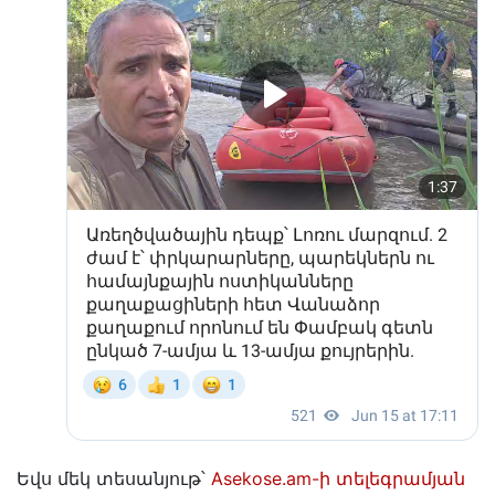
Եվս մեկ տեսանյութ՝
Asekose.am-ի տելեգրամյան