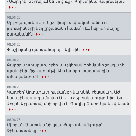
«Մարդիկ խեղդվում են փոշուց»․ Քրիստինա Վարդանյան
08.08.26
Այդ «զգայունությունը» միայն սեփական անձի ու
յուրայինների նեղ շրջանակի համա՞ր է․․․ հերոսի մայրը՝
քպ-ականին
08.08.26
Փաշինյանը զանգահարել է Ալիևին
08.08.26
Բարեբախտաբար, երեխաս չկերավ Երեմյանի շոկոլադե
պանրիկի միջի պոլիէթիլենի կտորը․․․քաղաքացին
ահազանգում է
08.08.26
Կադրեր՝ Արտաշատ համայնքի նախկին ղեկավար, ԱԺ
նախկին պատգամավոր Ա.Ա.-ի ձերբակալությունից. Նա
Հովիկ Աբրահամյանի որդին է՝ Գագիկ Ծառուկյանի փեսան
08.08.26
Միհրան Ծառուկյանի զվարճալի տեսանյութը՝
Չինաստանից