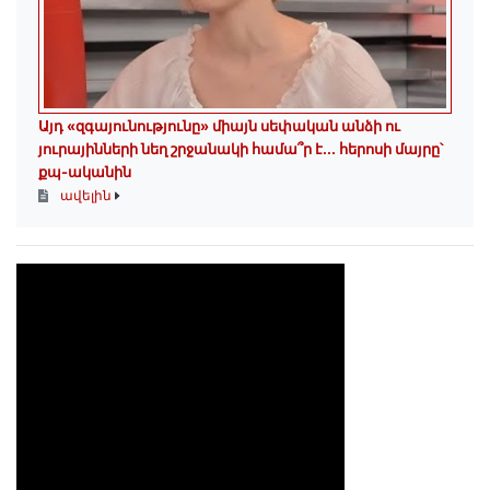
Այդ «զգայունությունը» միայն սեփական անձի ու
յուրայինների նեղ շրջանակի համա՞ր է․․․ հերոսի մայրը՝
քպ-ականին
ավելին