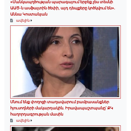
«Մանկապղծության պարագայում երբեք չես տեսնի
ԱԱԾ-ն ասֆալտին ծեփի, այդ դեպքերը կոծկվում են»․
Աննա Կոստանյան
ավելին
Մնում ենք փողոցի տաղավարում բամբասանքներ
հյուսողների մակարդակին․ Իրավապաշտպանը՝ ՔԿ
հաղորդագրության մասին
ավելին