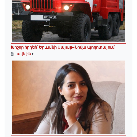
Խոշոր հրդեհ՝ Երևանի Սայաթ-Նովա պողոտայում
ավելին