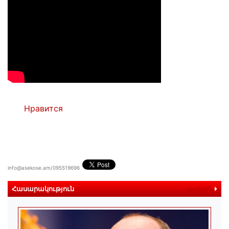
Нравится
info@asekose.am/095519696
Հասարակություն
ավելին