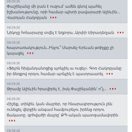
08.09.26
Փաշինյանը մի բան է ուզում՝ ամեն գնով պահել
իշխանությունը, որի համար պիտի բավարարի Ալիևին․․․
Վարդան Հակոբյան
08.09.26
Նիկոլը հոնարարը տվել է եղբորս․․․Արփի Սիրադեղյան
08.09.26
Խայտառակություն․․․Ինչու՞ Մարսել-Երևան թռիչքը չի
կայացել
08.09.26
«Ֆելոն հիվանդանոցից պոնչիկ ա ուզել». Գոռ Հակոբյանը
իր ձեռքով որդու համար պոնչիկ է պատրաստել
08.09.26
Թրամը Ալիևին հրավիրել է, իսկ Փաշինյանին՝ ո՞չ․․․
08.08.26
Հիշեք, տիկին․ կան մայրեր, որ հնարավորություն չեն
ունեցել վերջին անգամ համբուրելու իրենց որդու
ճակատը. զոհվածի մայրը՝ ՔՊ-ական պատգամավորին
08.08.26