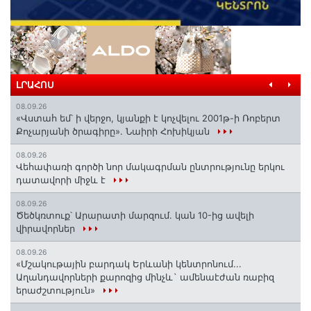
ԼՐԱՀՈՍ
08.09.26
«Վստահ եմ՝ ի վերջո, կյանքի է կոչվելու 2001թ-ի Ռոբերտ
Քոչարյանի ծրագիրը». Նաիրի Հոխիկյան
08.09.26
Վեհափառի գործի նոր մակագրման ընտրությունը երկու
դատավորի միջև է
08.09.26
Ծեծկռտուք՝ Արարատի մարզում. կան 10-ից ավելի
վիրավորներ
08.09.26
«Մշակութային բարդակ Երևանի կենտրոնում...
Աղանդավորների քարոզից մինչև` ամենաէժան ռաբիզ
երաժշտություն»