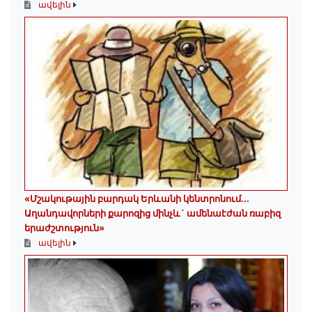
ավելին
«Մշակութային բարդակ Երևանի կենտրոնում...
Աղանդավորների քարոզից մինչև` ամենաէժան ռաբիզ
երաժշտություն»
ավելին