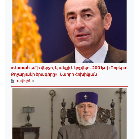
«Վստահ եմ՝ ի վերջո, կյանքի է կոչվելու 2001թ-ի Ռոբերտ
Քոչարյանի ծրագիրը». Նաիրի Հոխիկյան
ավելին