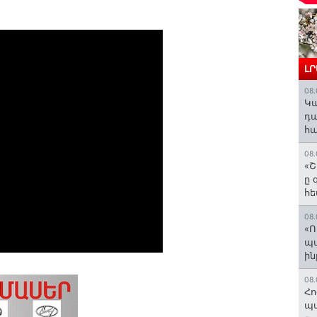
Լ
08.
️Կ
դա
հա
08.
«Շ
ը 
հե
08.
«Ո
պ
ին
08.
Հո
պա