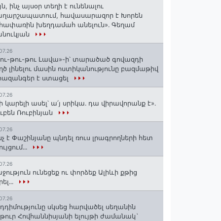
յն, ինչ այսօր տեղի է ունենալու
աղարշապատում, հավասարազոր է Խորեն
հափառին խեղդամահ անելուն»․ Գեղամ
անուկյան
07.26
ու-թու-թու Լավա»-ի՝ տարածած գովազդի
ղծ լինելու մասին ոստիկանությունը բազմաթիվ
ազանգեր է ստացել
07.26
ի կարելի ասել՝ ա՛յ սրիկա․ դա վիրավորանք է»․
ւբեն Ռուբինյան
07.26
նչ է Փաշինյանը պնդել ռուս լրագրողների հետ
ույցում․․․
07.26
ջություն ունեցեք ու փորձեք Ալիևի քթից
րել․․․
07.26
դդիմությունը սկսեց հարվածել սեղանին
թուր Հովհաննիսյանի ելույթի ժամանակ`