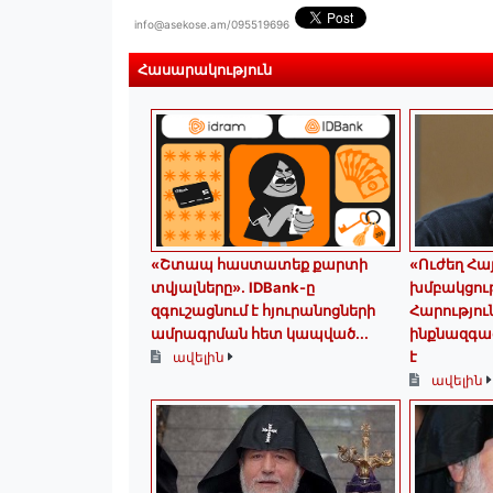
info@asekose.am/095519696
Հասարակություն
«Շտապ հաստատեք քարտի
«Ուժեղ Հ
տվյալները»․ IDBank-ը
խմբակցու
զգուշացնում է հյուրանոցների
Հարությո
ամրագրման հետ կապված...
ինքնազգաց
է
ավելին
ավելին