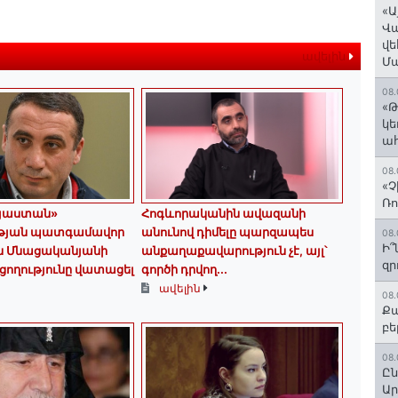
«Ա
Վ
վե
ավելին
Մ
08.
«Թ
կե
ահ
08.
«Չ
Ռո
այաստան»
Հոգևորականին ավազանի
թյան պատգամավոր
անունով դիմելը պարզապես
08.
Ի՞
ւն Մնացականյանի
անքաղաքավարություն չէ, այլ՝
զր
ողությունը վատացել
գործի դրվող...
ավելին
08.
Քա
բե
08.
Ըն
Ար