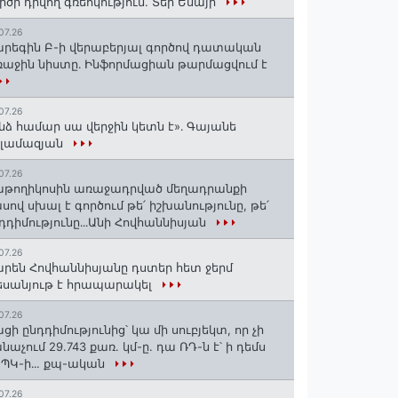
րծի դրվող գռեհկություն. Տեր Եսայի
07.26
րեգին Բ-ի վերաբերյալ գործով դատական
աջին նիստը․ Ինֆորմացիան թարմացվում է
07.26
նձ համար սա վերջին կետն է»․ Գայանե
սլամազյան
07.26
թողիկոսին առաջադրված մեղադրանքի
սով սխալ է գործում թե՛ իշխանությունը, թե՛
դդիմությունը․․․Անի Հովհաննիսյան
07.26
րեն Հովհաննիսյանը դստեր հետ ջերմ
սանյութ է հրապարակել
07.26
ցի ընդդիմությունից՝ կա մի սուբյեկտ, որ չի
նաչում 29.743 քառ. կմ-ը. դա ՌԴ-ն է՝ ի դեմս
ՊԿ-ի․․. քպ-ական
07.26