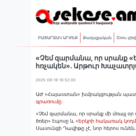
ԲԱՑԱՐՁԱԿ ԱՐԺԵՔ
Քաղաքական
Շոու-բիզ
«Չեմ զարմանա, որ սրանք «
հռչակեն». Արթուր Խաչատր
2025-09-16 16:52:00
ԱԺ «Հայաստան» խմբակցության պատ
գրառումը․
«Չեմ զարմանա, որ սրանք մի մռայլ օ
ծռեր» էպոսը և
«Երկրի հակառակ կողմ
Սասունցի Դավիթը չէ, նոր հերոս ունեն...