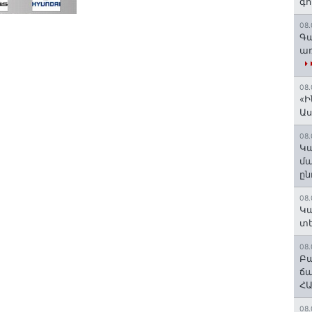
գո
08.
Գա
առ
08.
«Ի
Ա
08.
Կա
մա
ըն
08.
Կա
տե
08.
Բա
ճա
ՀԱ
08.