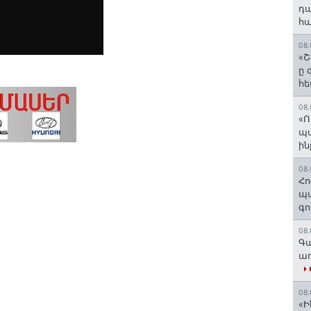
դա
հա
08.
«Շ
ը 
հե
08.
«Ո
պ
ին
08.
Հո
պա
գո
08.
Գա
առ
08.
«Ի