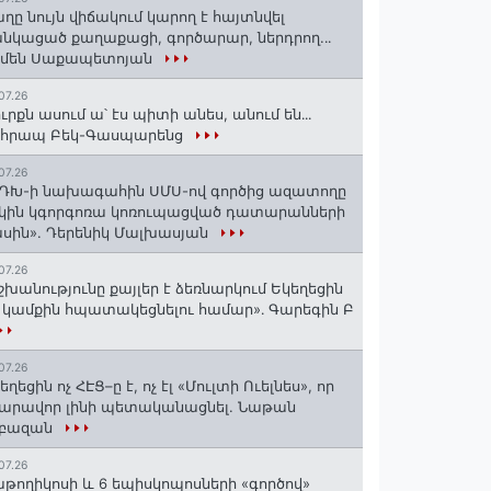
ղը նույն վիճակում կարող է հայտնվել
նկացած քաղաքացի, գործարար, ներդրող.․․
րմեն Սաքապետոյան
07.26
ւրքն ասում ա՝ էս պիտի անես, անում են․․․
ոհրապ Բեկ-Գասպարենց
07.26
ԴԽ-ի նախագահին ՍՄՍ-ով գործից ազատողը
կին կգորգոռա կոռուպացված դատարանների
սին». Դերենիկ Մալխասյան
07.26
շխանությունը քայլեր է ձեռնարկում Եկեղեցին
 կամքին հպատակեցնելու համար»․ Գարեգին Բ
07.26
եղեցին ոչ ՀԷՑ–ը է, ոչ էլ «Մուլտի Ուելնես», որ
արավոր լինի պետականացնել. Նաթան
րբազան
07.26
աթողիկոսի և 6 եպիսկոպոսների «գործով»