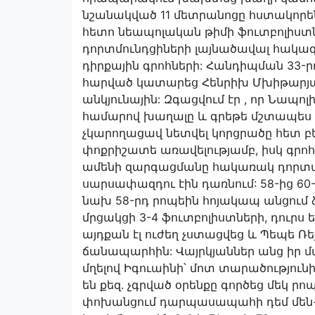
նշանակված 11 մետրանոցը հստակորեն
հետո նեապոլական թիմի ֆուտբոլիստն
դորտմունդցիների լայնածավալ հակագ
դիրքային գրոհների: Հանդիպման 33-
հարված կատարեց Հենրիխ Մխիթարյան
անկյունային: Զգացվում էր , որ Նապո
համարով խաղալը և գրեթե մշտապես 
չկարողացավ նետվել կորցրածը հետ բե
փոքրիշատե առավելությամբ, իսկ գրոհ
ամենի զարգացմանը հակառակ դորտմո
սարսափազդու էին դառնում: 58-ից 60-
նախ 58-րդ րոպեին հոյակապ անցում 
մրցակցի 3-4 ֆուտբոլիստների, դուրս
այդքան էլ ուժեղ չստացվեց և Պեպե 
ճանապարհին: Վայրկյաններ անց իր մա
մղելով Իգուաինի՝ մոտ տարածությու
են քեզ. չգրված օրենքը գործեց մեկ
փոխանցում դարպասապահի դեմ մեն-մ