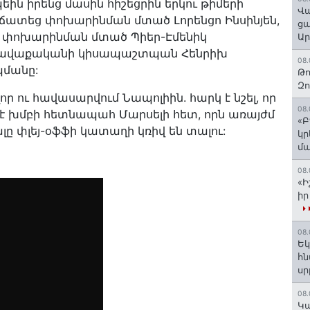
ոպեին իրենց մասին հիշեցրին երկու թիմերի
Վա
ռճատեց փոխարինման մտած Լորենցո Ինսինյեն,
ցա
ս փոխարինման մտած Պիեր-Էմենիկ
Ա
 հավաքականի կիսապաշտպան Հենրիխ
08.
պմանը:
Թո
Զ
որ ու հավասարվում Նապոլիին. հարկ է նշել, որ
08.
 է խմբի հետնապահ Մարսելի հետ, որն առայժմ
«Բ
ալը փլեյ-օֆֆի կատաղի կռիվ են տալու:
կր
մա
08.
«Ի
իր
08.
Եկ
հն
ս
08.
️Կ