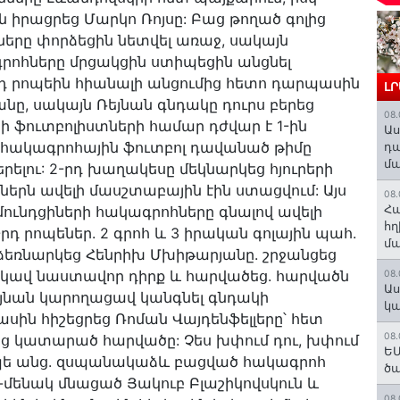
 իրացրեց Մարկո Ռոյսը: Բաց թողած գոլից
երը փորձեցին նետվել առաջ, սակայն
րոհները մրցակցին ստիպեցին անցնել
րդ րոպեին հիանալի անցումից հետո դարպասին
Լ
ը, սակայն Ռեյնան գնդակը դուրս բերեց
08.
լիի ֆուտբոլիստների համար դժվար է 1-ին
Աս
հակագրոհային ֆուտբոլ դավանած թիմը
դա
մա
րելու: 2-րդ խաղակեսը մեկնարկեց հյուրերի
ներն ավելի մասշտաբային էին ստացվում: Այս
08.
Հա
ւնդցիների հակագրոհները գնալով ավելի
հղ
րդ րոպեներ. 2 գրոհ և 3 իրական գոլային պահ.
մա
ձեռնարկեց Հենրիխ Մխիթարյանը. շրջանցեց
 եկավ նաստավոր դիրք և հարվածեց. հարվածն
08.
Աս
Ռեյնան կարողացավ կանգնել գնդակի
կա
սին հիշեցրեց Ռոման Վայդենֆելլերը՝ հետ
08.
նից կատարած հարվածը: Չես խփում դու, խփում
ԵՄ
 րոպե անց. զսպանակաձև բացված հակագրոհ
ծա
ենակ մնացած Յակուբ Բլաշիկովսկուն և
08.