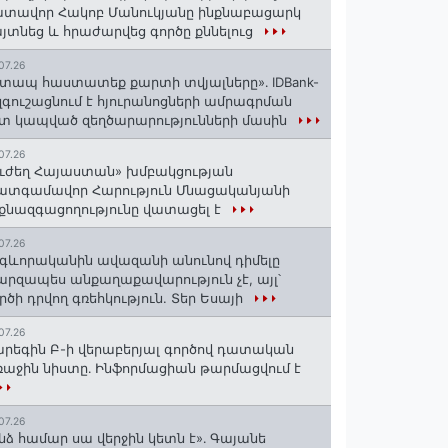
տավոր Հակոբ Մանուկյանը ինքնաբացարկ
յտնեց և հրաժարվեց գործը քննելուց
07.26
տապ հաստատեք քարտի տվյալները»․ IDBank-
զգուշացնում է հյուրանոցների ամրագրման
տ կապված զեղծարարությունների մասին
07.26
ւժեղ Հայաստան» խմբակցության
ատգամավոր Հարություն Մնացականյանի
քնազգացողությունը վատացել է
07.26
գևորականին ավազանի անունով դիմելը
րզապես անքաղաքավարություն չէ, այլ՝
րծի դրվող գռեհկություն. Տեր Եսայի
07.26
րեգին Բ-ի վերաբերյալ գործով դատական
աջին նիստը․ Ինֆորմացիան թարմացվում է
07.26
նձ համար սա վերջին կետն է»․ Գայանե