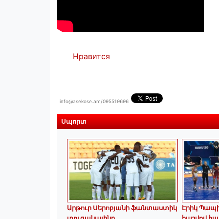
Нравится
info@asekose.am/095519696
Սպորտ
Արթուր Սերոբյանի ֆանտաստիկ
Էրիկ Պապի
տուգանայինը
հաշվով հա