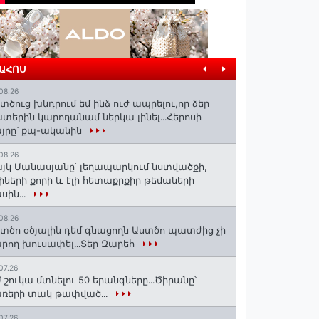
ՐԱՀՈՍ
08.26
տծուց խնդրում եմ ինձ ուժ ապրելու,որ ձեր
տերին կարողանամ ներկա լինել․․․Հերոսի
յրը՝ քպ-ականին
08.26
յկ Մանասյանը՝ լեղապարկում նստվածքի,
իների քորի և էլի հետաքրքիր թեմաների
սին․․․
08.26
տծո օծյալին դեմ գնացողն Աստծո պատժից չի
րող խուսափել․․․Տեր Զարեհ
07.26
 շուկա մտնելու 50 երանգները․․․Ծիրանը՝
ռերի տակ թափված․․․
07.26