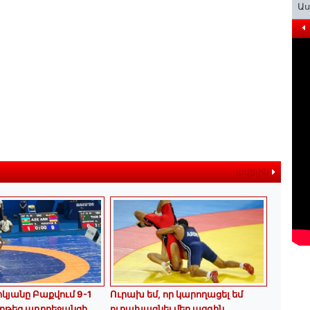
Ա
ավելին
կյանը Բաքվում 9-1
Ուրախ եմ, որ կարողացել եմ
ղթեց ադրբեջանցի
ուրախացնել մեր ազգին.