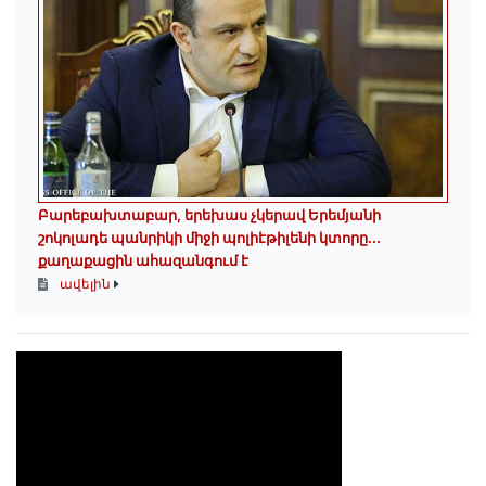
Բարեբախտաբար, երեխաս չկերավ Երեմյանի
շոկոլադե պանրիկի միջի պոլիէթիլենի կտորը․․․
քաղաքացին ահազանգում է
ավելին