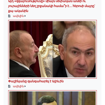
Այդ «զգայունությունը» միայն սեփական անձի ու
յուրայինների նեղ շրջանակի համա՞ր է․․․ հերոսի մայրը՝
քպ-ականին
ավելին
Փաշինյանը զանգահարել է Ալիևին
ավելին