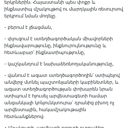
երկրներին։ Հայաստանի պես փոքր և
ինքնատիպ մշակույթով ու մարդկային ռեսուրսով
երկրում նման մոդելը.
- բերում է լճացման,
- փլուզում է ստեղծագործական միավորների
ինքնավարությունը, ինքնուրույնությունը և
հետևաբար՝ ինքնատիպությունը,
- կաշկանդում է նախաձեռնողականությունը,
- վանում է ազատ ստեղծագործողին՝ ստիպելով
անվերջ մտնել պաշտոնյաների կաբինետներ, և
ազատ ստեղծագործության փոխարեն նրան
ստիպում է հյուսել արվեստագետի համար
անցանկալի կոնյունկտուրա՝ դրանից բխող ոչ
արվեստային, հակամշակութային
հետևանքներով։
• Մշակույթի, արվեստի ոլորտի ուղղաձիգ