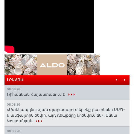
ԼՐԱՀՈՍ
08.08.26
Ռիհաննան Հայաստանում է
08.08.26
«Մանկապղծության պարագայում երբեք չես տեսնի ԱԱԾ-
ն ասֆալտին ծեփի, այդ դեպքերը կոծկվում են»․ Աննա
Կոստանյան
08.08.26