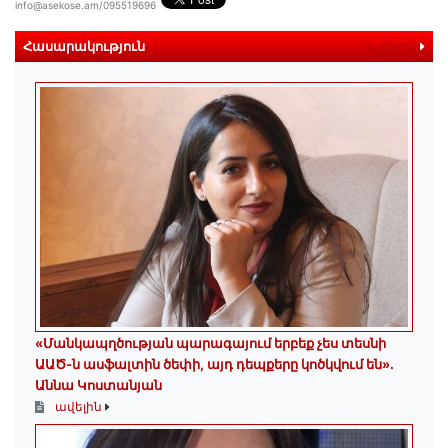
info@asekose.am/095519696
Հասարակություն
ավելին
«Մանկապղծության պարագայում երբեք չես տեսնի
ԱԱԾ-ն ասֆալտին ծեփի, այդ դեպքերը կոծկվում են»․
Աննա Կոստանյան
ավելին