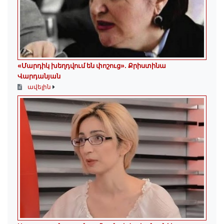
«Մարդիկ խեղդվում են փոշուց»․ Քրիստինա
Վարդանյան
ավելին