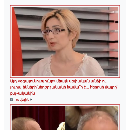
Այդ «զգայունությունը» միայն սեփական անձի ու
յուրայինների նեղ շրջանակի համա՞ր է․․․ հերոսի մայրը՝
քպ-ականին
ավելին