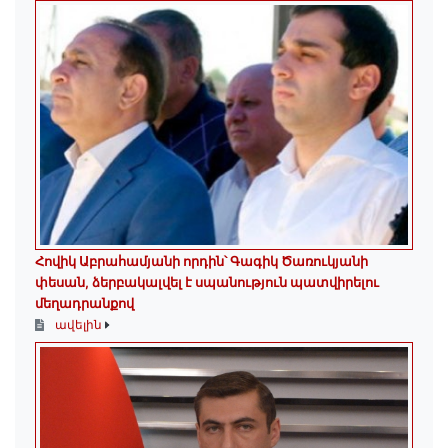
Հովիկ Աբրահամյանի որդին՝ Գագիկ Ծառուկյանի
փեսան, ձերբակալվել է սպանություն պատվիրելու
մեղադրանքով
ավելին