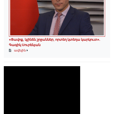
«Ցավոք, կլինեն շրջաններ, որտեղ կտեղա կարկուտ»․
Գագիկ Սուրենյան
ավելին