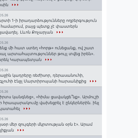
ասին
05.26
րտի 1-ի իրադարձությունները ողբերգություն
 համարում, բայց պետք չէ փաստերն
ավաղել. Լևոն Քոչարյան
05.26
ենք մի հատ ստեղ «հորթ» ունեցանք, ով շատ
ալ արտահայտություններ թույլ տվեց իրեն».
արեկ Կարապետյան
05.26
աջին կադրերը ռեժիսոր, դերասանուհի,
գչուհի Էնջլ Մարտիրոսյանի հարսանիքից
05.26
իրտս կանգնեց», «հիմա ցավակցե՞նք». Արմուշի
ր հրապարակումը վախեցրել է ընկերներին. ինչ
 պատահել
05.26
յսօր մեր զույգերի մկրտության օրն է»․ Արամ
լիքյան