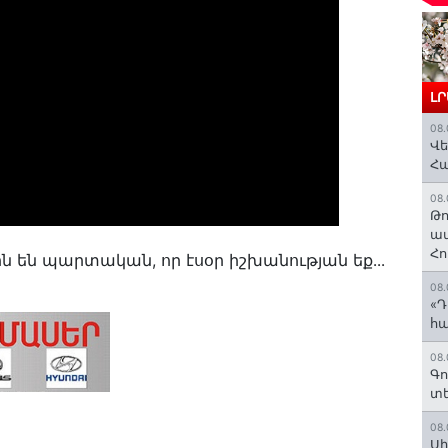
Լ
08.
Վե
Հ
08.
Թո
ավ
Հո
ին են պարտական, որ էսօր իշխանության եք․․․
08.
«Դ
հա
08.
Գո
տե
08.
Սի