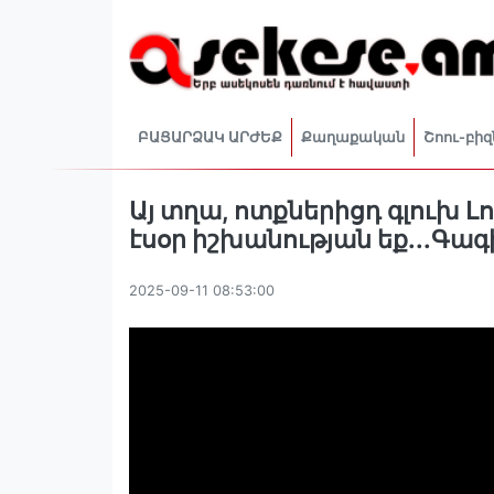
ԲԱՑԱՐՁԱԿ ԱՐԺԵՔ
Քաղաքական
Շոու-բիզ
Այ տղա, ոտքներիցդ գլուխ 
էսօր իշխանության եք․․․Գա
2025-09-11 08:53:00