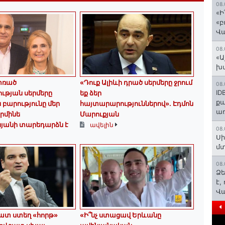
08.
«Ի
«բ
Վ
08.
«Ա
խմ
փռած
«Դուք Ալիևի դրած սերմերը ջրում
08.
ID
ւթյան սերմերը
եք ձեր
ք
 բարությունը մեր
հայտարարություններով»․ Էդմոն
առ
Արմինե
Մարուքյան
սյանի տարեդարձն է
ավելին
08.
Սի
մտ
08.
Ձե
է,
Վ
հատ ստեղ «հորթ»
«Ի՞նչ ստացավ Երևանը