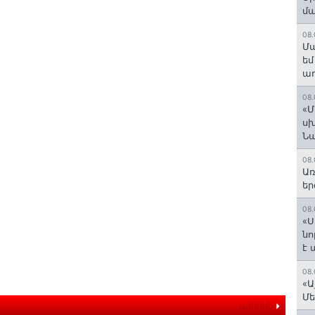
մ
08.
Մա
եմ
աղ
08.
«Մ
սխ
Ն
08.
Առ
եր
08.
«Ս
նո
է
08.
«Ա
Մե
ավելին