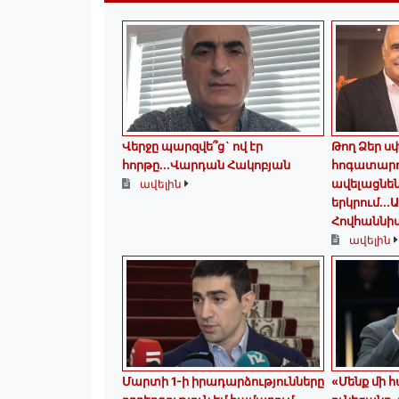
Վերջը պարզվե՞ց` ով էր
Թող Ձեր ս
հորթը...Վարդան Հակոբյան
հոգատարո
ավելացնեն
ավելին
երկրում․․․
Հովհաննի
ավելին
Մարտի 1-ի իրադարձությունները
«Մենք մի 