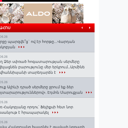
ՐԱՀՈՍ
06.26
րջը պարզվե՞ց` ով էր հորթը...Վարդան
ակոբյան
06.26
ղ Ձեր սփռած հոգատարության սերմերը
ելացնեն բարությունը մեր երկրում․․․Արմինե
վհաննիսյանի տարեդարձն է
05.26
ուք Ալիևի դրած սերմերը ջրում եք ձեր
յտարարություններով»․ Էդմոն Մարուքյան
05.26
ռ Հակոբյանը որդու՝ Ֆելիքսի հետ նոր
սանյութ է հրապարակել
05.26
լվա Հակոբյանը հայտնել է ցավալի կորստի