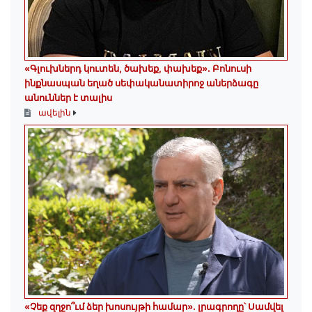
«Գլուխներդ կուտեն, ծախեք, փախեք»․ Բոնուսի
ինքնասպան եղած սեփականատիրոջ աներձագը
անուններ է տալիս
ավելին
«Չեք զղջո՞ւմ ձեր խոսույթի համար»․ լրագրողը՝ Սամվել