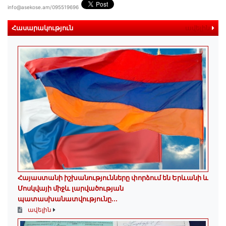
info@asekose.am/095519696
Հասարակություն
ավելին
Հայաստանի իշխանությունները փորձում են Երևանի և
Մոսկվայի միջև լարվածության
պատասխանատվությունը...
ավելին