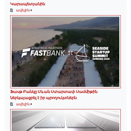
Կարապետյանին
ավելին
Ֆասթ Բանկը Սևան Ստարտափ Սամմիթին
ներկայացրել է իր պրոդուկտներն
ավելին