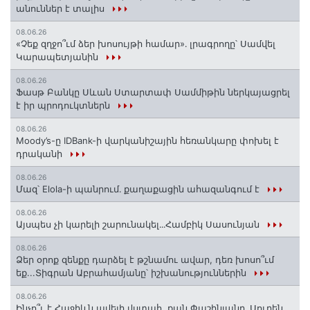
անուններ է տալիս
08.06.26
«Չեք զղջո՞ւմ ձեր խոսույթի համար»․ լրագրողը՝ Սամվել
Կարապետյանին
08.06.26
Ֆասթ Բանկը Սևան Ստարտափ Սամմիթին ներկայացրել
է իր պրոդուկտներն
08.06.26
Moody’s-ը IDBank-ի վարկանիշային հեռանկարը փոխել է
դրականի
08.06.26
Մազ՝ Elola-ի պանրում․ քաղաքացին ահազանգում է
08.06.26
Այսպես չի կարելի շարունակել․․․Համբիկ Սասունյան
08.06.26
Ձեր օրոք զենքը դարձել է թշնամու ավար, դեռ խոսո՞ւմ
եք...Տիգրան Աբրահամյանը՝ իշխանություններին
08.06.26
Ինչո՞ւ է Հաջիևն ավելի վստահ, քան Փաշինյանը․ Սուրեն