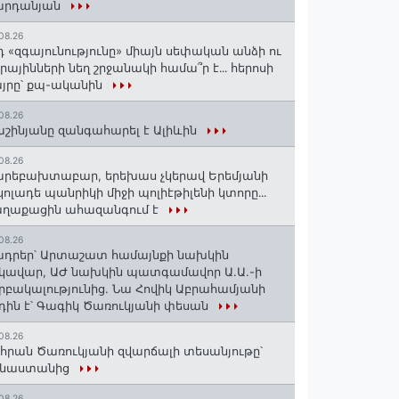
արդանյան
08.26
դ «զգայունությունը» միայն սեփական անձի ու
ւրայինների նեղ շրջանակի համա՞ր է․․․ հերոսի
յրը՝ քպ-ականին
08.26
շինյանը զանգահարել է Ալիևին
08.26
րեբախտաբար, երեխաս չկերավ Երեմյանի
կոլադե պանրիկի միջի պոլիէթիլենի կտորը․․․
աղաքացին ահազանգում է
08.26
դրեր՝ Արտաշատ համայնքի նախկին
կավար, ԱԺ նախկին պատգամավոր Ա.Ա.-ի
րբակալությունից. Նա Հովիկ Աբրահամյանի
դին է՝ Գագիկ Ծառուկյանի փեսան
08.26
հրան Ծառուկյանի զվարճալի տեսանյութը՝
ինաստանից
08.26