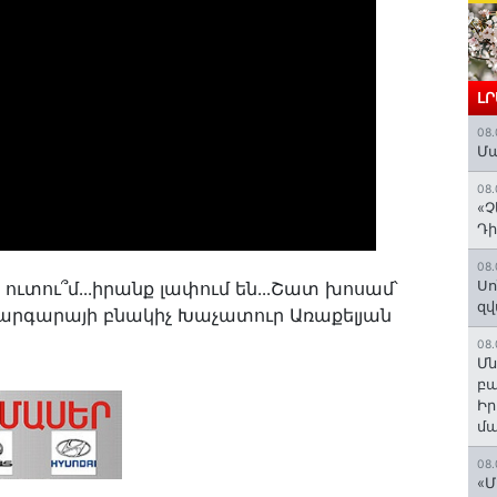
Լ
08.
Մա
08.
«Չ
Դի
08.
Սո
եք ուտու՞մ․․․իրանք լափում են․․․Շատ խոսամ՝
զվ
Մարգարայի բնակիչ Խաչատուր Առաքելյան
08.
Մն
բա
Ի
մ
08.
«Մ