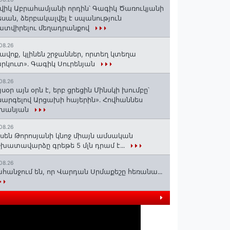
վիկ Աբրահամյանի որդին՝ Գագիկ Ծառուկյանի
սան, ձերբակալվել է սպանություն
տվիրելու մեղադրանքով
08.26
ավոք, կլինեն շրջաններ, որտեղ կտեղա
րկուտ»․ Գագիկ Սուրենյան
08.26
յսօր այն օրն է, երբ ցրեցին Մինսկի խումբը՝
արգելով Արցախի հայերին»․ Հովհաննես
շխանյան
08.26
սեն Թորոսյանի կնոջ միայն ամսական
խատավարձը գրեթե 5 մլն դրամ է․․․
08.26
հանջում են, որ Վարդան Սրմաքեշը հեռանա․․․