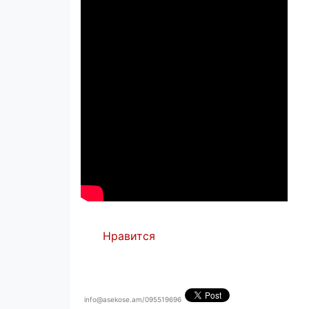
Нравится
info@asekose.am/095519696