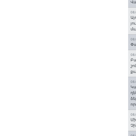
Վ
08.
Այ
յո
մա
08.
Փա
08.
Բա
շո
ք
08.
Կա
ղե
ձե
որ
08.
Մի
Չ
08.