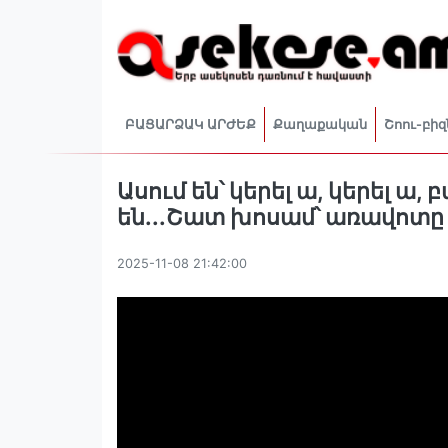
ԲԱՑԱՐՁԱԿ ԱՐԺԵՔ
Քաղաքական
Շոու-բիզ
Ասում են՝ կերել ա, կերել ա, 
են․․․Շատ խոսամ՝ առավոտը 
2025-11-08 21:42:00