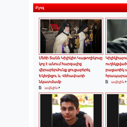
Բլոգ
Մեծի Տանն Կիլիկիո Կաթողիկոսը
Կիլիկիայո
կոչ է անում հարգալից
ուղեկցված
վերաբերմունք ցուցաբերել
բացառիկ տ
Եկեղեցու և Վեհափառի
հրապարակ
նկատմամբ
ավելին
ավելին