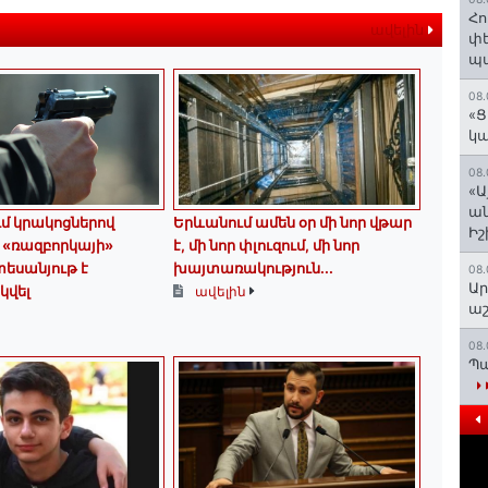
Հո
ավելին
փե
պա
08.
«Ց
կա
08.
«Ա
ան
ւմ կրակոցներով
Երևանում ամեն օր մի նոր վթար
Ի
 «ռազբորկայի»
է, մի նոր փլուզում, մի նոր
եսանյութ է
խայտառակություն...
08.
Ար
վել
ավելին
աշ
08.
Պա