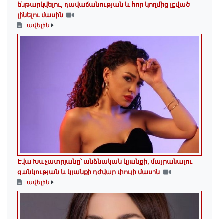
ենթարկվելու, դավաճանության և հոր կողմից լքված
լինելու մասին
ավելին
Էվա Խաչատրյանը՝ անձնական կյանքի, մայրանալու
ցանկության և կյանքի դժվար փուլի մասին
ավելին