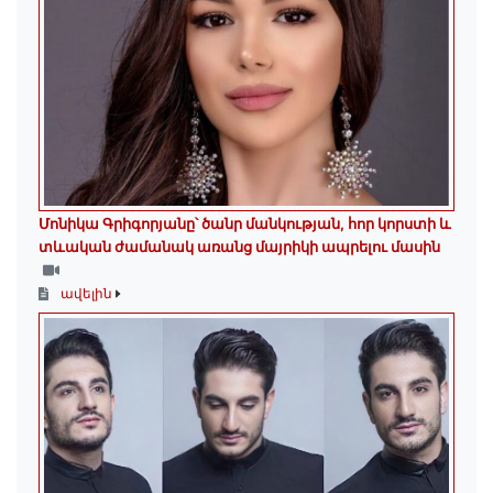
Մոնիկա Գրիգորյանը՝ ծանր մանկության, հոր կորստի և
տևական ժամանակ առանց մայրիկի ապրելու մասին
ավելին