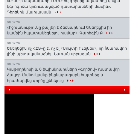
«ԲԴԽ-ի նախագահին ՍՄՍ-ով գործից ազատողը կրկին
կգորգոռա կոռուպացված դատարանների մասին».
Դերենիկ Մալխասյան
08.07.26
«Իշխանությունը քայլեր է ձեռնարկում Եկեղեցին իր
կամքին հպատակեցնելու համար»․ Գարեգին Բ
08.07.26
Եկեղեցին ոչ ՀԷՑ–ը է, ոչ էլ «Մուլտի Ուելնես», որ հնարավոր
լինի պետականացնել. Նաթան սրբազան
08.07.26
️Կաթողիկոսի և 6 եպիսկոպոսների «գործով» դատավոր
Հակոբ Մանուկյանը ինքնաբացարկ հայտնեց և
հրաժարվեց գործը քննելուց