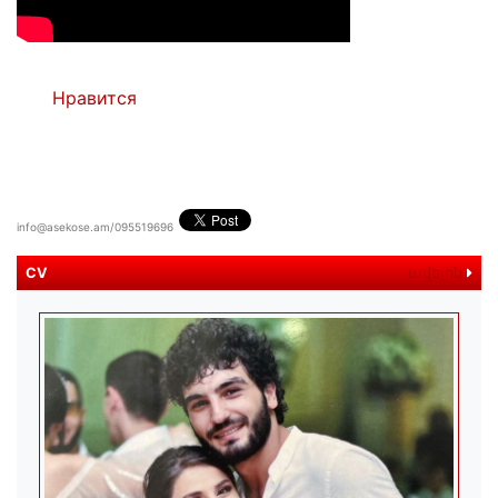
Нравится
info@asekose.am/095519696
CV
ավելին