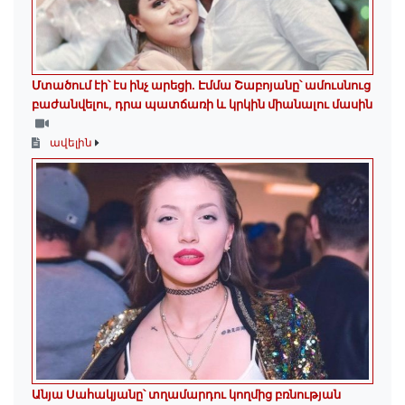
Մտածում էի՝ էս ինչ արեցի. Էմմա Շաբոյանը՝ ամուսնուց
բաժանվելու, դրա պատճառի և կրկին միանալու մասին
ավելին
Անյա Սահակյանը՝ տղամարդու կողմից բռնության