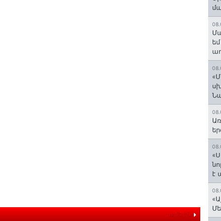
մ
08.
Մա
եմ
աղ
08.
«Մ
սխ
Ն
08.
Առ
եր
08.
«Ս
նո
է
08.
«Ա
Մե
ավելին