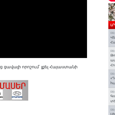
Լ
08.
Վե
Հ
08.
Թո
ավ
Հո
 ցավալի որոշում՝ լքել Հայաստանի
08.
«Դ
հա
08.
Գո
տե
08.
Սի