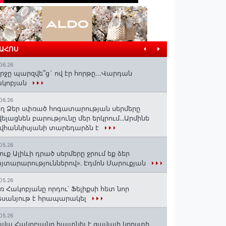
ՐԱՀՈՍ
06.26
րջը պարզվե՞ց` ով էր հորթը...Վարդան
ակոբյան
06.26
ղ Ձեր սփռած հոգատարության սերմերը
ելացնեն բարությունը մեր երկրում․․․Արմինե
վհաննիսյանի տարեդարձն է
05.26
ուք Ալիևի դրած սերմերը ջրում եք ձեր
յտարարություններով»․ Էդմոն Մարուքյան
05.26
ռ Հակոբյանը որդու՝ Ֆելիքսի հետ նոր
սանյութ է հրապարակել
05.26
լվա Հակոբյանը հայտնել է ցավալի կորստի