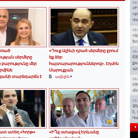
08.
«Ի
«բ
Վ
08.
«Ա
խմ
փռած
«Դուք Ալիևի դրած սերմերը ջրում
08.
ID
ւթյան սերմերը
եք ձեր
ք
 բարությունը մեր
հայտարարություններով»․ Էդմոն
առ
Արմինե
Մարուքյան
սյանի տարեդարձն է
ավելին
08.
Սի
մտ
08.
Ձե
է,
Վ
հատ ստեղ «հորթ»
«Ի՞նչ ստացավ Երևանը