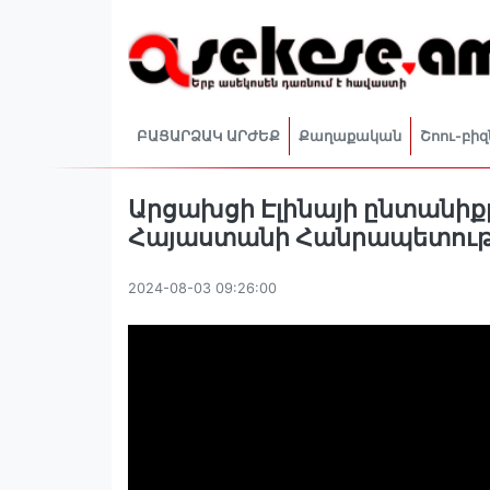
ԲԱՑԱՐՁԱԿ ԱՐԺԵՔ
Քաղաքական
Շոու-բիզ
Արցախցի Էլինայի ընտանիքը 
Հայաստանի Հանրապետութ
2024-08-03 09:26:00