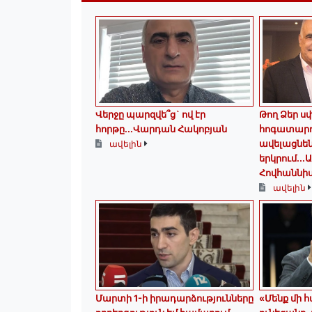
Վերջը պարզվե՞ց` ով էր
Թող Ձեր ս
հորթը...Վարդան Հակոբյան
հոգատարո
ավելացնեն
ավելին
երկրում․․․
Հովհաննի
ավելին
Մարտի 1-ի իրադարձությունները
«Մենք մի 