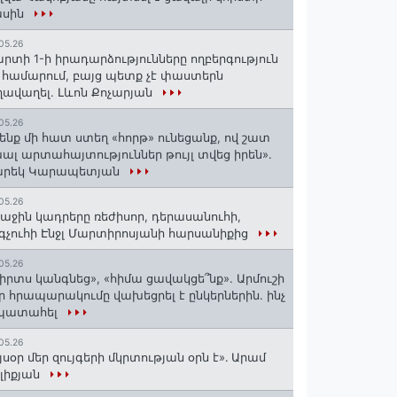
ասին
05.26
րտի 1-ի իրադարձությունները ողբերգություն
 համարում, բայց պետք չէ փաստերն
ավաղել. Լևոն Քոչարյան
05.26
ենք մի հատ ստեղ «հորթ» ունեցանք, ով շատ
ալ արտահայտություններ թույլ տվեց իրեն».
արեկ Կարապետյան
05.26
աջին կադրերը ռեժիսոր, դերասանուհի,
գչուհի Էնջլ Մարտիրոսյանի հարսանիքից
05.26
իրտս կանգնեց», «հիմա ցավակցե՞նք». Արմուշի
ր հրապարակումը վախեցրել է ընկերներին. ինչ
 պատահել
05.26
յսօր մեր զույգերի մկրտության օրն է»․ Արամ
լիքյան