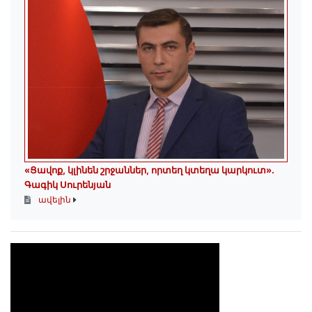
«Ցավոք, կլինեն շրջաններ, որտեղ կտեղա կարկուտ»․
Գագիկ Սուրենյան
ավելին