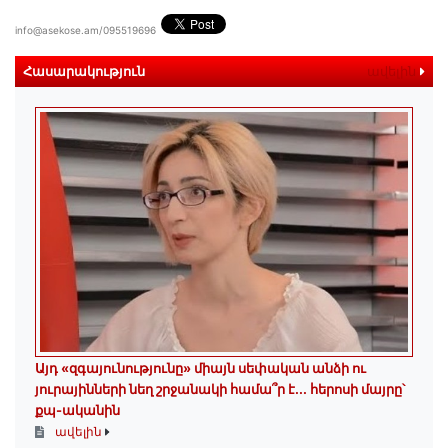
info@asekose.am/095519696
Հասարակություն
ավելին
Այդ «զգայունությունը» միայն սեփական անձի ու
յուրայինների նեղ շրջանակի համա՞ր է․․․ հերոսի մայրը՝
քպ-ականին
ավելին