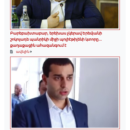
Բարեբախտաբար, երեխաս չկերավ Երեմյանի
շոկոլադե պանրիկի միջի պոլիէթիլենի կտորը․․․
քաղաքացին ահազանգում է
ավելին