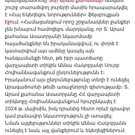
պարզաբանումը
Տեր Արամ քահանայի
անվան
շուրջ տարածվող լուրերի մասին հրապարակվել
է «Հայ Եկեղեցու նորություններ» ֆեյսբուքյան
էջում․
«Համացանցում որոշ շրջանակներ ջանքեր
չեն խնայում համոզելու մարդկանց, որ Տ. Արամ
քահանա Ասատրյանի նկատմամբ
հալածանքներ են իրականացվում, ու փորձ է
կատարվում այս ամենը կապել այն
հանգամանքի հետ, թե իբր պատճառը
վարչապետի տիկին Աննա Հակոբյանի Սուրբ
Հովհաննավանքում ընդունելությունն է։
Իրականում այս ընդունելությունը տեղի է ունեցել
Արագածոտնի թեմի առաջնորդի գիտությամբ։ Տ.
Արամ քահանա Ասատրյանը ՀՀ վարչապետի
տիկնոջը Հովհաննավանքում հյուրընկալել է
2024 թ․ մայիսին, իսկ դրանից հետո որևէ գրավոր
կամ բանավոր նկատողություն չի ստացել։
Նման այցելություններ տիկին Աննա Հակոբյանն
ունեցել է նաև այլ վանքերում և եկեղեցիներում։