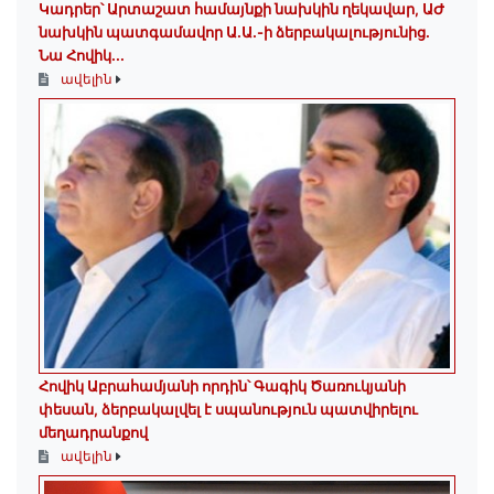
Կադրեր՝ Արտաշատ համայնքի նախկին ղեկավար, ԱԺ
նախկին պատգամավոր Ա.Ա.-ի ձերբակալությունից.
Նա Հովիկ...
ավելին
Հովիկ Աբրահամյանի որդին՝ Գագիկ Ծառուկյանի
փեսան, ձերբակալվել է սպանություն պատվիրելու
մեղադրանքով
ավելին