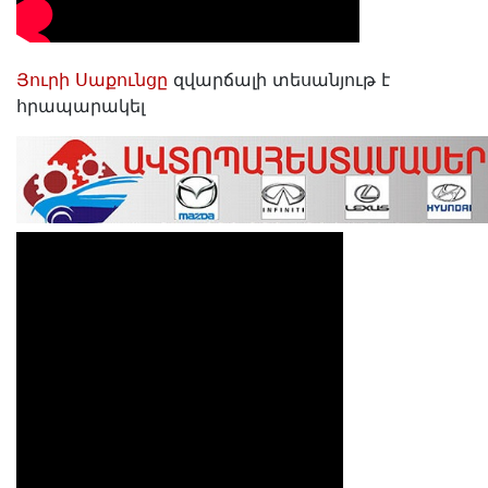
Յուրի Սաքունցը
զվարճալի տեսանյութ է
հրապարակել