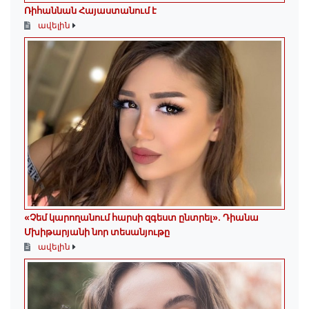
Ռիհաննան Հայաստանում է
ավելին
«Չեմ կարողանում հարսի զգեստ ընտրել». Դիանա
Մխիթարյանի նոր տեսանյութը
ավելին