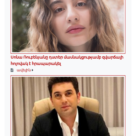
Սոնա Ռուբենյանը դստեր մասնակցությամբ զվարճալի
հոլովակ է հրապարակել
ավելին