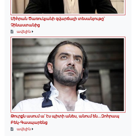
Միհրան Ծառուկյանի զվարճալի տեսանյութը՝
Չինաստանից
ավելին
Թուրքն ասում ա՝ էս պիտի անես, անում են․․․Զոհրապ
Բեկ-Գասպարենց
ավելին