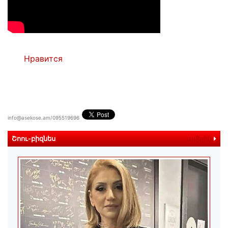
Нравится
info@asekose.am/095519696
Շոու-բիզնես
ավելին