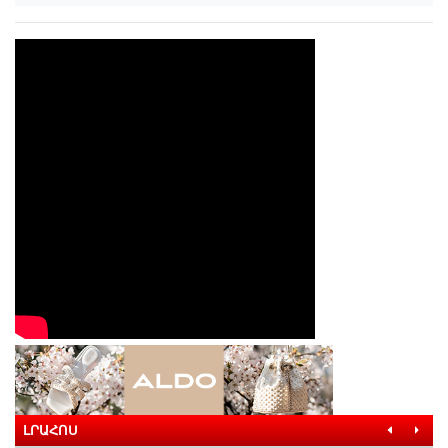
ԼՐԱՀՈՍ