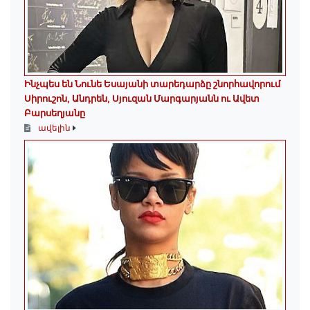
Ինչպես են Նունե Եսայանի տարեդարձը շնորհավորում
Սիրուշոն, Անդրեն, Սյուզան Մարգարյանն ու Ավետ
Բարսեղյանը
ավելին